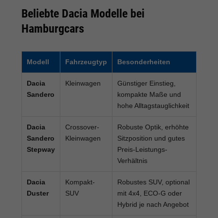
Beliebte Dacia Modelle bei
Hamburgcars
Modell
Fahrzeugtyp
Besonderheiten
Dacia
Kleinwagen
Günstiger Einstieg,
Sandero
kompakte Maße und
hohe Alltagstauglichkeit
Dacia
Crossover-
Robuste Optik, erhöhte
Sandero
Kleinwagen
Sitzposition und gutes
Stepway
Preis-Leistungs-
Verhältnis
Dacia
Kompakt-
Robustes SUV, optional
Duster
SUV
mit 4x4, ECO-G oder
Hybrid je nach Angebot