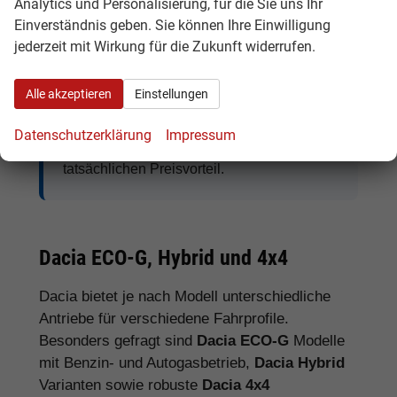
Analytics und Personalisierung, für die Sie uns Ihr
Einverständnis geben. Sie können Ihre Einwilligung
jederzeit mit Wirkung für die Zukunft widerrufen.
Tipp:
Vergleichen Sie bei Dacia EU-
Neuwagen nicht nur den Kaufpreis,
Alle akzeptieren
Einstellungen
sondern auch Ausstattung, Lieferzeit,
Garantieumfang und mögliche
Datenschutzerklärung
Impressum
Zusatzkosten. So erkennen Sie den
tatsächlichen Preisvorteil.
Dacia ECO-G, Hybrid und 4x4
Dacia bietet je nach Modell unterschiedliche
Antriebe für verschiedene Fahrprofile.
Besonders gefragt sind
Dacia ECO-G
Modelle
mit Benzin- und Autogasbetrieb,
Dacia Hybrid
Varianten sowie robuste
Dacia 4x4