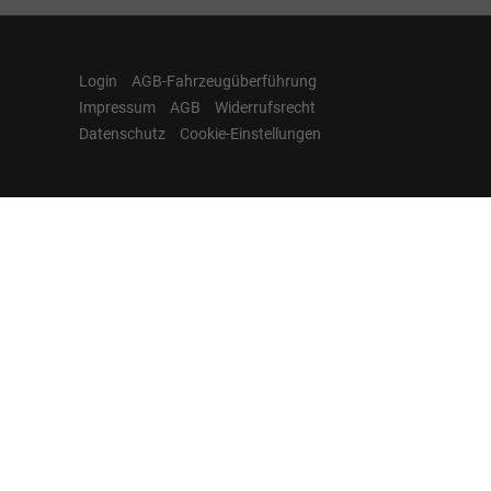
Login
AGB-Fahrzeugüberführung
Impressum
AGB
Widerrufsrecht
Datenschutz
Cookie-Einstellungen
Hamburgcars auf
Facebook, Instagram,
YouTube & WhatsApp
Folgen Sie Hamburgcars auf Social
Media und entdecken Sie aktuelle EU-
Neuwagen, Reimport Fahrzeuge,