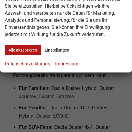
Sie bereitzustellen. Hierbei berücksichtigen wir Ihre
Auswahl und verarbeiten nur die Daten für Marketing,
Dacia Duster Reimport: Für wen lohnt
Analytics und Personalisierung, für die Sie uns Ihr
sich das?
Einverständnis geben. Sie können Ihre Einwilligung
jederzeit mit Wirkung für die Zukunft widerrufen.
Ein
Dacia Duster Reimport
lohnt sich
besonders für Käufer, die ein robustes SUV mit
Alle akzeptieren
Einstellungen
gutem Preis-Leistungs-Verhältnis suchen.
Hamburgcars prüft Ausstattung, Motorisierung,
Datenschutzerklärung
Impressum
Lieferzeit, Garantiebedingungen und
Fahrzeugdetails transparent vor dem Kauf.
Für Familien:
Dacia Duster Hybrid, Duster
Journey, Duster Extreme
Für Pendler:
Dacia Duster TCe, Duster
Hybrid, Duster ECO-G
Für SUV-Fans:
Dacia Duster 4x4, Duster