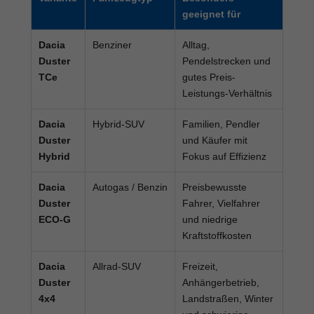
geeignet für
Dacia
Benziner
Alltag,
Duster
Pendelstrecken und
TCe
gutes Preis-
Leistungs-Verhältnis
Dacia
Hybrid-SUV
Familien, Pendler
Duster
und Käufer mit
Hybrid
Fokus auf Effizienz
Dacia
Autogas / Benzin
Preisbewusste
Duster
Fahrer, Vielfahrer
ECO-G
und niedrige
Kraftstoffkosten
Dacia
Allrad-SUV
Freizeit,
Duster
Anhängerbetrieb,
4x4
Landstraßen, Winter