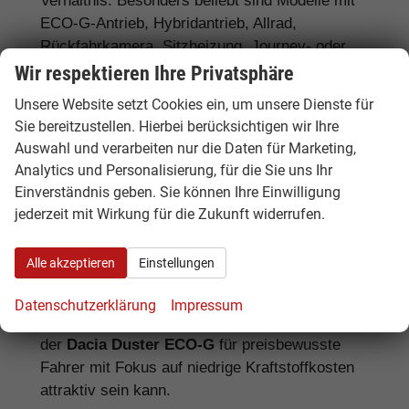
Verhältnis. Besonders beliebt sind Modelle mit
ECO-G-Antrieb, Hybridantrieb, Allrad,
Rückfahrkamera, Sitzheizung, Journey- oder
Extreme-Ausstattung und deutlichem
Wir respektieren Ihre Privatsphäre
Preisvorteil als EU-Neuwagen.
Unsere Website setzt Cookies ein, um unsere Dienste für
Sie bereitzustellen. Hierbei berücksichtigen wir Ihre
Auswahl und verarbeiten nur die Daten für Marketing,
Dacia Duster 4x4, Hybrid oder ECO-
Analytics und Personalisierung, für die Sie uns Ihr
G?
Einverständnis geben. Sie können Ihre Einwilligung
jederzeit mit Wirkung für die Zukunft widerrufen.
Der
Dacia Duster 4x4
ist besonders interessant
für Käufer, die mehr Traktion für Winter,
Alle akzeptieren
Einstellungen
Landstraßen, Freizeit oder schwierige Wege
wünschen. Der
Dacia Duster Hybrid
eignet
Datenschutzerklärung
Impressum
sich für effizientes Fahren im Alltag, während
der
Dacia Duster ECO-G
für preisbewusste
Fahrer mit Fokus auf niedrige Kraftstoffkosten
attraktiv sein kann.