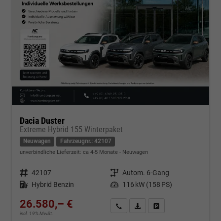
Dacia Duster
Extreme Hybrid 155 Winterpaket
Neuwagen
Fahrzeugnr.: 42107
unverbindliche Lieferzeit: ca 4-5 Monate
Neuwagen
Fahrzeugnr.
42107
Getriebe
Autom. 6-Gang
Kraftstoff
Hybrid Benzin
Leistung
116 kW (158 PS)
26.580,– €
Kontakt & Angebot anfordern
PDF-Datei, Fahrzeugexposé d
Fahrzeug merken/Expo
incl. 19% MwSt.