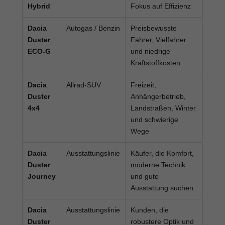
Hybrid
Fokus auf Effizienz
Dacia
Autogas / Benzin
Preisbewusste
Duster
Fahrer, Vielfahrer
ECO-G
und niedrige
Kraftstoffkosten
Dacia
Allrad-SUV
Freizeit,
Duster
Anhängerbetrieb,
4x4
Landstraßen, Winter
und schwierige
Wege
Dacia
Ausstattungslinie
Käufer, die Komfort,
Duster
moderne Technik
Journey
und gute
Ausstattung suchen
Dacia
Ausstattungslinie
Kunden, die
Duster
robustere Optik und