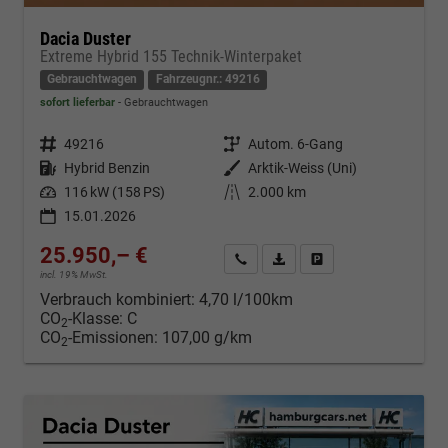
Dacia Duster
Extreme Hybrid 155 Technik-Winterpaket
Gebrauchtwagen
Fahrzeugnr.: 49216
sofort lieferbar
Gebrauchtwagen
Fahrzeugnr.
49216
Getriebe
Autom. 6-Gang
Kraftstoff
Hybrid Benzin
Außenfarbe
Arktik-Weiss (Uni)
Leistung
116 kW (158 PS)
Kilometerstand
2.000 km
15.01.2026
25.950,– €
Kontakt & Angebot anfordern
PDF-Datei, Fahrzeugexposé d
Fahrzeug merken/Expo
incl. 19% MwSt.
Verbrauch kombiniert:
4,70 l/100km
CO
-Klasse:
C
2
CO
-Emissionen:
107,00 g/km
2