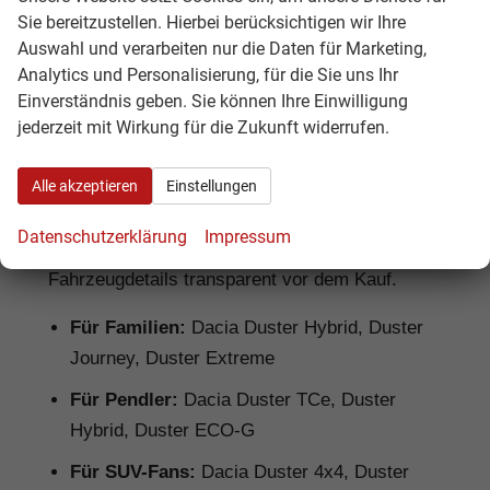
Sie bereitzustellen. Hierbei berücksichtigen wir Ihre
Auswahl und verarbeiten nur die Daten für Marketing,
Dacia Duster Reimport: Für wen lohnt
Analytics und Personalisierung, für die Sie uns Ihr
sich das?
Einverständnis geben. Sie können Ihre Einwilligung
jederzeit mit Wirkung für die Zukunft widerrufen.
Ein
Dacia Duster Reimport
lohnt sich
besonders für Käufer, die ein robustes SUV mit
Alle akzeptieren
Einstellungen
gutem Preis-Leistungs-Verhältnis suchen.
Hamburgcars prüft Ausstattung, Motorisierung,
Datenschutzerklärung
Impressum
Lieferzeit, Garantiebedingungen und
Fahrzeugdetails transparent vor dem Kauf.
Für Familien:
Dacia Duster Hybrid, Duster
Journey, Duster Extreme
Für Pendler:
Dacia Duster TCe, Duster
Hybrid, Duster ECO-G
Für SUV-Fans:
Dacia Duster 4x4, Duster