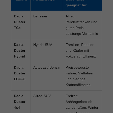
geeignet für
Dacia
Benziner
Alltag,
Duster
Pendelstrecken und
TCe
gutes Preis-
Leistungs-Verhältnis
Dacia
Hybrid-SUV
Familien, Pendler
Duster
und Käufer mit
Hybrid
Fokus auf Effizienz
Dacia
Autogas / Benzin
Preisbewusste
Duster
Fahrer, Vielfahrer
ECO-G
und niedrige
Kraftstoffkosten
Dacia
Allrad-SUV
Freizeit,
Duster
Anhängerbetrieb,
4x4
Landstraßen, Winter