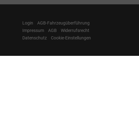
Login
AGB-Fahrzeugüberführung
Impressum
AGB
Widerrufsrecht
Datenschutz
Cookie-Einstellungen
Hamburgcars auf
Facebook, Instagram,
YouTube & WhatsApp
Folgen Sie Hamburgcars auf Social
Media und entdecken Sie aktuelle EU-
Neuwagen, Reimport Fahrzeuge,