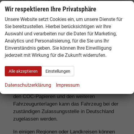
gesamten Kaufprozesses und beantwortet alle
Wir respektieren Ihre Privatsphäre
Fragen rund um
Reimport-Fahrzeuge
,
Unsere Website setzt Cookies ein, um unsere Dienste für
Garantie, Ausstattung, Finanzierung und
Sie bereitzustellen. Hierbei berücksichtigen wir Ihre
Zulassung.
Auswahl und verarbeiten nur die Daten für Marketing,
Analytics und Personalisierung, für die Sie uns Ihr
Einverständnis geben. Sie können Ihre Einwilligung
Zulassung von EU-Neuwagen in
jederzeit mit Wirkung für die Zukunft widerrufen.
Deutschland
Alle akzeptieren
Einstellungen
EU-Neuwagen besitzen in der Regel die
notwendigen Zulassungsdokumente und
Datenschutzerklärung
Impressum
entsprechen den europäischen Standards. Mit
den COC-Papieren und den weiteren
Fahrzeugunterlagen kann das Fahrzeug bei der
zuständigen Zulassungsstelle in Deutschland
zugelassen werden.
In einigen Regionen oder Landkreisen können