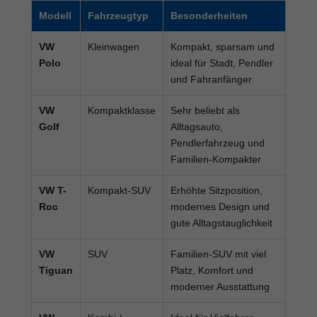
Modell
Fahrzeugtyp
Besonderheiten
VW
Kleinwagen
Kompakt, sparsam und
Polo
ideal für Stadt, Pendler
und Fahranfänger
VW
Kompaktklasse
Sehr beliebt als
Golf
Alltagsauto,
Pendlerfahrzeug und
Familien-Kompakter
VW T-
Kompakt-SUV
Erhöhte Sitzposition,
Roc
modernes Design und
gute Alltagstauglichkeit
VW
SUV
Familien-SUV mit viel
Tiguan
Platz, Komfort und
moderner Ausstattung