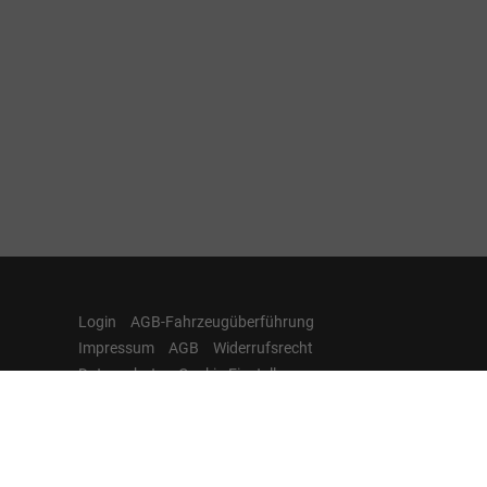
Login
AGB-Fahrzeugüberführung
Impressum
AGB
Widerrufsrecht
Datenschutz
Cookie-Einstellungen