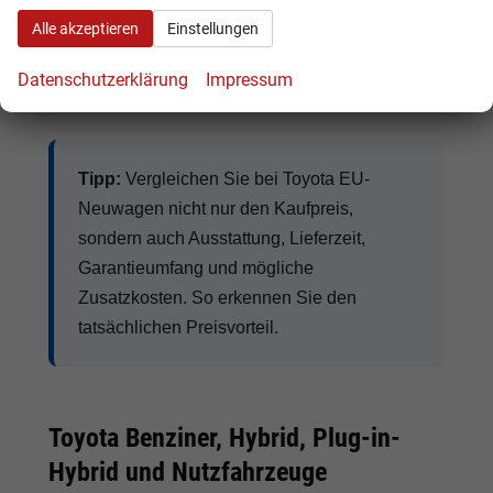
Klimaautomatik, digitales Cockpit, Apple
Alle akzeptieren
Einstellungen
CarPlay, Android Auto, Abstandstempomat,
Anhängerkupplung
und moderne
Datenschutzerklärung
Impressum
Assistenzsysteme.
Tipp:
Vergleichen Sie bei Toyota EU-
Neuwagen nicht nur den Kaufpreis,
sondern auch Ausstattung, Lieferzeit,
Garantieumfang und mögliche
Zusatzkosten. So erkennen Sie den
tatsächlichen Preisvorteil.
Toyota Benziner, Hybrid, Plug-in-
Hybrid und Nutzfahrzeuge