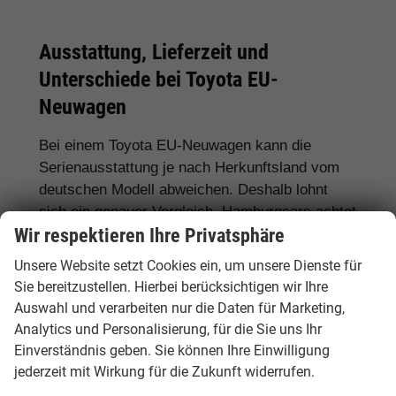
Ausstattung, Lieferzeit und
Unterschiede bei Toyota EU-
Neuwagen
Bei einem Toyota EU-Neuwagen kann die
Serienausstattung je nach Herkunftsland vom
deutschen Modell abweichen. Deshalb lohnt
sich ein genauer Vergleich. Hamburgcars achtet
Wir respektieren Ihre Privatsphäre
für Sie auf wichtige Details wie Motorisierung,
Hybridantrieb, Ausstattungslinie,
Unsere Website setzt Cookies ein, um unsere Dienste für
Assistenzsysteme, Lieferzeit, Garantie und
Sie bereitzustellen. Hierbei berücksichtigen wir Ihre
Fahrzeugdokumente.
Auswahl und verarbeiten nur die Daten für Marketing,
Analytics und Personalisierung, für die Sie uns Ihr
Häufig gefragte Ausstattungen sind
LED-
Einverständnis geben. Sie können Ihre Einwilligung
Scheinwerfer, Automatik, Rückfahrkamera,
jederzeit mit Wirkung für die Zukunft widerrufen.
Navigationssystem, Sitzheizung,