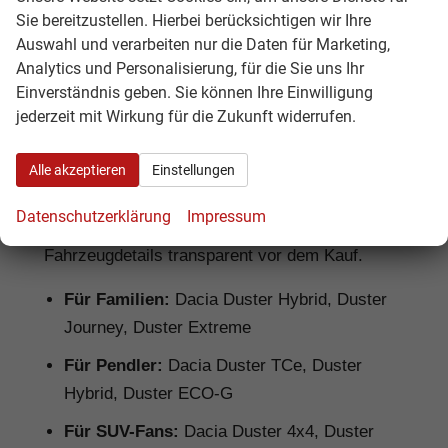
Sie bereitzustellen. Hierbei berücksichtigen wir Ihre
Auswahl und verarbeiten nur die Daten für Marketing,
Dacia Duster Reimport: Für wen lohnt
Analytics und Personalisierung, für die Sie uns Ihr
sich das?
Einverständnis geben. Sie können Ihre Einwilligung
jederzeit mit Wirkung für die Zukunft widerrufen.
Ein
Dacia Duster Reimport
lohnt sich
besonders für Käufer, die ein robustes SUV mit
Alle akzeptieren
Einstellungen
gutem Preis-Leistungs-Verhältnis suchen.
Hamburgcars prüft Ausstattung, Motorisierung,
Datenschutzerklärung
Impressum
Lieferzeit, Garantiebedingungen und
Fahrzeugdetails transparent vor dem Kauf.
Für Familien:
Dacia Duster Hybrid, Duster
Journey, Duster Extreme
Für Pendler:
Dacia Duster TCe, Duster
Hybrid, Duster ECO-G
Für SUV-Fans:
Dacia Duster 4x4, Duster