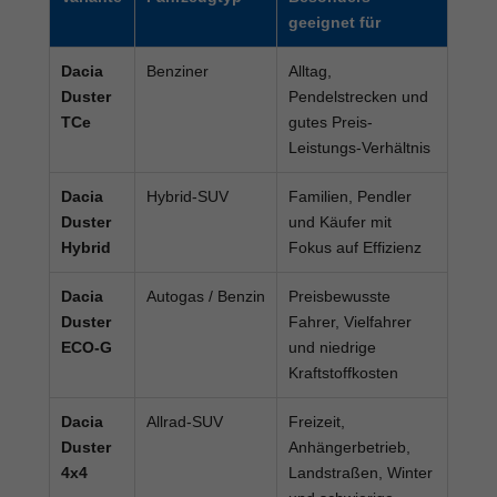
geeignet für
Dacia
Benziner
Alltag,
Duster
Pendelstrecken und
TCe
gutes Preis-
Leistungs-Verhältnis
Dacia
Hybrid-SUV
Familien, Pendler
Duster
und Käufer mit
Hybrid
Fokus auf Effizienz
Dacia
Autogas / Benzin
Preisbewusste
Duster
Fahrer, Vielfahrer
ECO-G
und niedrige
Kraftstoffkosten
Dacia
Allrad-SUV
Freizeit,
Duster
Anhängerbetrieb,
4x4
Landstraßen, Winter