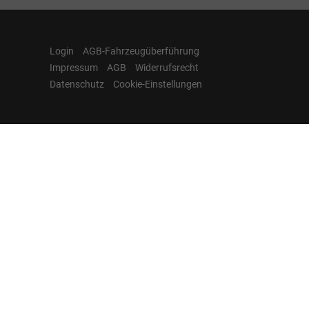
Login
AGB-Fahrzeugüberführung
Impressum
AGB
Widerrufsrecht
Datenschutz
Cookie-Einstellungen
Hamburgcars auf
Facebook, Instagram,
YouTube & WhatsApp
Folgen Sie Hamburgcars auf Social
Media und entdecken Sie aktuelle EU-
Neuwagen, Reimport Fahrzeuge,