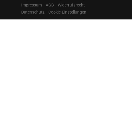
Impressum
AGB
Widerrufsrecht
Datenschutz
Cookie-Einstellungen
Hamburgcars auf
Facebook, Instagram,
YouTube & WhatsApp
Folgen Sie Hamburgcars auf Social
Media und entdecken Sie aktuelle EU-
Neuwagen, Reimport Fahrzeuge,
Lagerfahrzeuge, Werkbestellungen,
Elektroautos, Hybridfahrzeuge,
Fahrzeugvorstellungen,