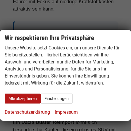
Fahrer mit Fokus auf niedrige Kraftstoffkosten
attraktiv sein kann.
Tipp:
Beim Dacia Duster lohnt sich der
Wir respektieren Ihre Privatsphäre
Vergleich zwischen TCe, Hybrid, ECO-G,
Unsere Website setzt Cookies ein, um unsere Dienste für
4x4, Tageszulassung und EU-Neuwagen.
Sie bereitzustellen. Hierbei berücksichtigen wir Ihre
Je nach Fahrprofil, Lieferzeit und
Auswahl und verarbeiten nur die Daten für Marketing,
Ausstattung kann eine andere Variante die
Analytics und Personalisierung, für die Sie uns Ihr
bessere Wahl sein.
Einverständnis geben. Sie können Ihre Einwilligung
jederzeit mit Wirkung für die Zukunft widerrufen.
Alle akzeptieren
Einstellungen
Dacia Duster Reimport: Für wen lohnt
sich das?
Datenschutzerklärung
Impressum
Ein
Dacia Duster Reimport
lohnt sich
besonders für Käufer, die ein robustes SUV mit