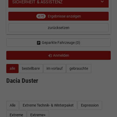
SICHERHEIT & ASSISTENZ
475
Ergebnisse anzeigen
zurücksetzen
Geparkte Fahrzeuge (
0
)
Anmelden
alle
bestellbare
im vorlauf
gebrauchte
Dacia Duster
Alle
Extreme Technik- & Winterpaket
Expression
Extreme
Extreme+