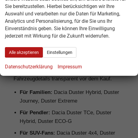
Sie bereitzustellen. Hierbei berücksichtigen wir Ihre
Auswahl und verarbeiten nur die Daten für Marketing,
Dacia Duster Reimport: Für wen lohnt
Analytics und Personalisierung, für die Sie uns Ihr
sich das?
Einverständnis geben. Sie können Ihre Einwilligung
jederzeit mit Wirkung für die Zukunft widerrufen.
Ein
Dacia Duster Reimport
lohnt sich
besonders für Käufer, die ein robustes SUV mit
Alle akzeptieren
Einstellungen
gutem Preis-Leistungs-Verhältnis suchen.
Hamburgcars prüft Ausstattung, Motorisierung,
Datenschutzerklärung
Impressum
Lieferzeit, Garantiebedingungen und
Fahrzeugdetails transparent vor dem Kauf.
Für Familien:
Dacia Duster Hybrid, Duster
Journey, Duster Extreme
Für Pendler:
Dacia Duster TCe, Duster
Hybrid, Duster ECO-G
Für SUV-Fans:
Dacia Duster 4x4, Duster