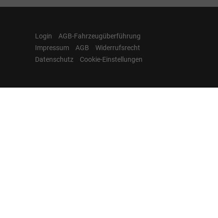
Login
AGB-Fahrzeugüberführung
Impressum
AGB
Widerrufsrecht
Datenschutz
Cookie-Einstellungen
Hamburgcars auf
Facebook, Instagram,
YouTube & WhatsApp
Folgen Sie Hamburgcars auf Social
Media und entdecken Sie aktuelle EU-
Neuwagen, Reimport Fahrzeuge,