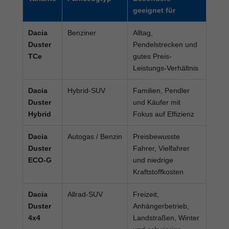
geeignet für
Dacia
Benziner
Alltag,
Duster
Pendelstrecken und
TCe
gutes Preis-
Leistungs-Verhältnis
Dacia
Hybrid-SUV
Familien, Pendler
Duster
und Käufer mit
Hybrid
Fokus auf Effizienz
Dacia
Autogas / Benzin
Preisbewusste
Duster
Fahrer, Vielfahrer
ECO-G
und niedrige
Kraftstoffkosten
Dacia
Allrad-SUV
Freizeit,
Duster
Anhängerbetrieb,
4x4
Landstraßen, Winter