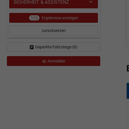
SICHERHEIT & ASSISTENZ
113
Ergebnisse anzeigen
zurücksetzen
Geparkte Fahrzeuge (
0
)
Anmelden