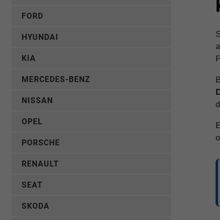
FORD
S
HYUNDAI
a
KIA
P
MERCEDES-BENZ
B
D
NISSAN
d
OPEL
E
o
PORSCHE
RENAULT
SEAT
SKODA