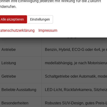
önnen Ihre Einwilligung jederzeit mit Wirkung für die Zukunft
iderrufen.
Merkmal
Dacia Duster
Alle akzeptieren
Einstellungen
Fahrzeugtyp
Kompakt-SUV
atenschutzerklärung
Impressum
Kofferraumvolumen
modellabhängig, großes Ladevolumen 
Antriebe
Benzin, Hybrid, ECO-G oder 4x4, je 
Leistung
modellabhängig, je nach Motorisier
Getriebe
Schaltgetriebe oder Automatik, mod
Beliebte Ausstattung
LED-Licht, Rückfahrkamera, Sitzhei
Besonderheiten
Robustes SUV-Design, gutes Preis-Le