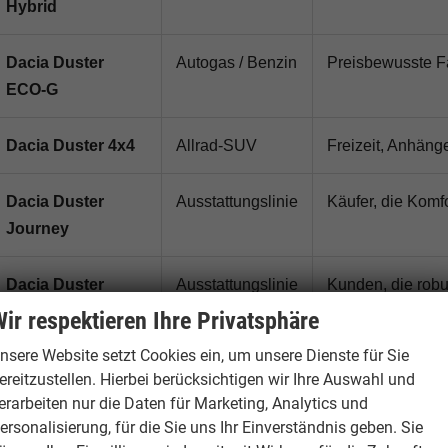
Hybrid
Dacia Duster
Autogas / Benzin
Preisbewusste Fah
ECO-G
Dacia Duster 4x4
Allrad-SUV
Freizeit, Anhäng
Dacia Duster
Ausstattungslinie
Käufer, die Komf
Journey
Dacia Duster
Ausstattungslinie
Kunden, die robus
Extreme
Alltag bevorzug
ir respektieren Ihre Privatsphäre
nsere Website setzt Cookies ein, um unsere Dienste für Sie
ereitzustellen. Hierbei berücksichtigen wir Ihre Auswahl und
Technische Daten Dacia Duster
erarbeiten nur die Daten für Marketing, Analytics und
ersonalisierung, für die Sie uns Ihr Einverständnis geben. Sie