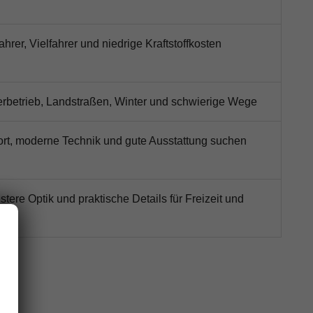
rer, Vielfahrer und niedrige Kraftstoffkosten
erbetrieb, Landstraßen, Winter und schwierige Wege
ort, moderne Technik und gute Ausstattung suchen
tere Optik und praktische Details für Freizeit und
en