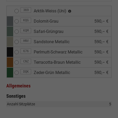
369
Arktik-Weiss (Uni)
KQG
Dolomit-Grau
590,– €
KQM
Safari-Grüngrau
590,– €
HNV
Sandstone Metallic
590,– €
676
Perlmutt-Schwarz Metallic
590,– €
CNZ
Terracotta-Braun Metallic
590,– €
DQK
Zeder-Grün Metallic
590,– €
Allgemeines
Sonstiges
Anzahl Sitzplätze
5