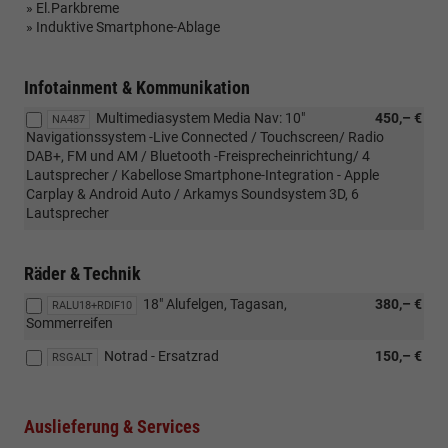
» El.Parkbreme
» Induktive Smartphone-Ablage
Infotainment & Kommunikation
Multimediasystem Media Nav: 10"
450,– €
NA487
Navigationssystem -Live Connected / Touchscreen/ Radio
DAB+, FM und AM / Bluetooth -Freisprecheinrichtung/ 4
Lautsprecher / Kabellose Smartphone-Integration - Apple
Carplay & Android Auto / Arkamys Soundsystem 3D, 6
Lautsprecher
Räder & Technik
18" Alufelgen, Tagasan,
380,– €
RALU18+RDIF10
Sommerreifen
Notrad - Ersatzrad
150,– €
RSGALT
Auslieferung & Services