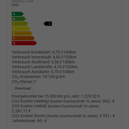
MODELLJAHR
2026
Verbrauch kombiniert:
4,70 l/100km
Verbrauch Innenstadt:
4,90 l/100km
Verbrauch Stadtrand:
3,50 l/100km
Verbrauch Landstraße:
4,10 l/100km
Verbrauch Autobahn:
5,70 l/100km
CO
-Emissionen:
107,00 g/km
2
CO
-Klasse:
C
2
Download
Energiekosten bei 15.000 km pro Jahr:
1.229,52 €
CO2 Kosten (niedrig)
:
963,- €
(Kosten Durchschnitt 10 Jahre)
CO2 Kosten (mittel)
:
(Kosten Durchschnitt 10 Jahre)
2.287,12 €
CO2 Kosten (hoch)
:
3.531,- €
(Kosten Durchschnitt 10 Jahre)
Jahressteuer:
60,- €