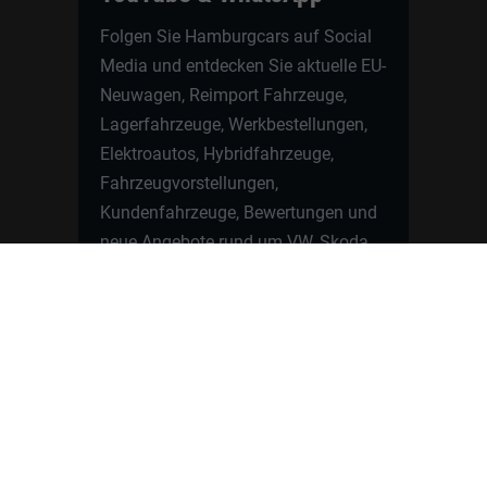
Folgen Sie Hamburgcars auf Social
Media und entdecken Sie aktuelle EU-
Neuwagen, Reimport Fahrzeuge,
Lagerfahrzeuge, Werkbestellungen,
Elektroautos, Hybridfahrzeuge,
Fahrzeugvorstellungen,
Kundenfahrzeuge, Bewertungen und
neue Angebote rund um VW, Skoda,
Toyota, Nissan, Renault, Dacia,
CUPRA und viele weitere Marken.
Startseite
Fahrzeuge finden
Neuwagen Konfigurator
Reimport
Ratgeber
Finanzierung
Kontakt
Hamburgcars GmbH · Heselstücken 19 ·