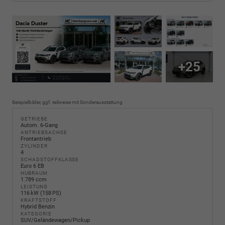
+25
Beispielbilder, ggf. teilweise mit Sonderausstattung
GETRIEBE
Autom. 6-Gang
ANTRIEBSACHSE
Frontantrieb
ZYLINDER
4
SCHADSTOFFKLASSE
Euro 6 EB
HUBRAUM
1.789 ccm
LEISTUNG
116 kW (158 PS)
KRAFTSTOFF
Hybrid Benzin
KATEGORIE
SUV/Geländewagen/Pickup