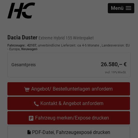
Menü
Dacia Duster
Extreme Hybrid 155 Winterpaket
Fahrzeugnr.
:
42107
, unverbindliche Lieferzeit: ca 4-5 Monate , Landesversion: EU
- Europa,
Neuwagen
26.580,– €
Gesamtpreis
incl. 19% MwSt.
Angebot/ Bestellunterlagen anfordern
Kontakt & Angebot anfordern
Fahrzeug merken/Expose drucken
PDF-Datei, Fahrzeugexposé drucken