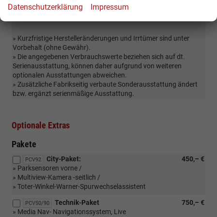
Datenschutzerklärung
Impressum
Sonstiges
» Kurzfristige Herstelleränderungen und Irrtümer sind unter
Vorbehalt (ohne Gewähr).
» Die angegebenen Verbrauchswerte beziehen sich auf dt.
Serienausstattung, können daher aufgrund von weiteren
optionalen Ausstattungen abweichen.
» Zusätzliche Fabrikseitig verbaute Sonderausstattung ändert
bzw. ergänzt serienmäßige Ausstattung.
Optionale Extras
Pakete
City-Paket:
450,– €
PCV92
» Parksensoren vorne /
» Multiview-Kamera -seitlich /
» Toter-Winkel-Warner-Spurwechselassistent
Technik-Paket
750,– €
PCV50/90
» Media Nav- Navigationssystem, Live