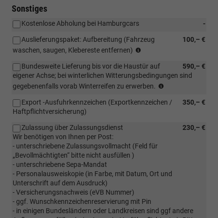
Sonstiges
Kostenlose Abholung bei Hamburgcars
-
Auslieferungspaket: Aufbereitung (Fahrzeug
100,– €
Empfohlene
waschen, saugen, Klebereste entfernen)
Leistung
Bundesweite Lieferung bis vor die Haustür auf
590,– €
eigener Achse; bei winterlichen Witterungsbedingungen sind
Bundesweite
gegebenenfalls vorab Winterreifen zu erwerben.
Lieferung
Export -Ausfuhrkennzeichen (Exportkennzeichen /
350,– €
bis
Haftpflichtversicherung)
vor
die
Zulassung über Zulassungsdienst
230,– €
Haustür
Wir benötigen von Ihnen per Post:
auf
- unterschriebene Zulassungsvollmacht (Feld für
eigener
„Bevollmächtigten“ bitte nicht ausfüllen )
Achse;
- unterschriebene Sepa-Mandat
bei
- Personalausweiskopie (in Farbe, mit Datum, Ort und
winterlichen
Unterschrift auf dem Ausdruck)
Bedingungen
- Versicherungsnachweis (eVB Nummer)
ist
- ggf. Wunschkennzeichenreservierung mit Pin
eine
- in einigen Bundesländern oder Landkreisen sind ggf andere
vorherige