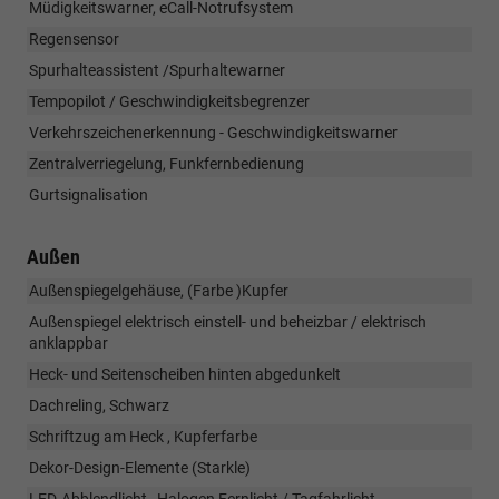
Müdigkeitswarner, eCall-Notrufsystem
Regensensor
Spurhalteassistent /Spurhaltewarner
Tempopilot / Geschwindigkeitsbegrenzer
Verkehrszeichenerkennung - Geschwindigkeitswarner
Zentralverriegelung, Funkfernbedienung
Gurtsignalisation
Außen
Außenspiegelgehäuse, (Farbe )Kupfer
Außenspiegel elektrisch einstell- und beheizbar / elektrisch
anklappbar
Heck- und Seitenscheiben hinten abgedunkelt
Dachreling, Schwarz
Schriftzug am Heck , Kupferfarbe
Dekor-Design-Elemente (Starkle)
LED-Abblendlicht , Halogen Fernlicht / Tagfahrlicht