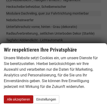
Heckscheibe beheizbar, Scheibenwischer
Modulare Dachreling, quer zur Fahrtrichtung montierbar
Nebelscheinwerfer
Unterfahrschutz vorne, hinten - Grau (dekorativ)
Radlaufverbreiterung , seitlichen Unterboden Dekor (Starkle)
Tagfahr/Abblendlicht - Lichtautomatik
Wir respektieren Ihre Privatsphäre
Räder & Technik
Unsere Website setzt Cookies ein, um unsere Dienste für
17" Alufelgen,Tergan, glanzgedreht , 215/65 R17, Sommerreifen
Sie bereitzustellen. Hierbei berücksichtigen wir Ihre
Mobilitäts-Set
Auswahl und verarbeiten nur die Daten für Marketing,
indirektes Reifendruckkontrollsystem
Analytics und Personalisierung, für die Sie uns Ihr
Einverständnis geben. Sie können Ihre Einwilligung
Servolenkung
jederzeit mit Wirkung für die Zukunft widerrufen.
Start-Stopp-System
Traktionskontrolle
Alle akzeptieren
Einstellungen
Wegfahrsperre