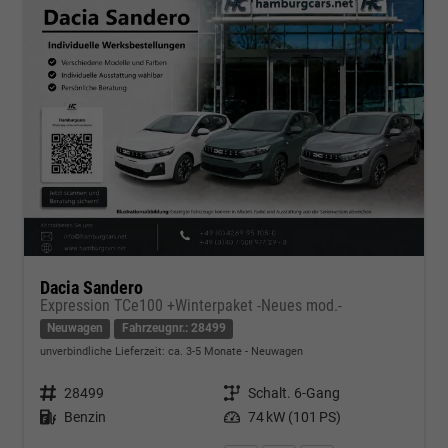
Dacia Sandero
Expression TCe100 +Winterpaket -Neues mod.-
Neuwagen
Fahrzeugnr.: 28499
unverbindliche Lieferzeit: ca. 3-5 Monate
Neuwagen
Fahrzeugnr.
28499
Getriebe
Schalt. 6-Gang
Kraftstoff
Benzin
Leistung
74 kW (101 PS)