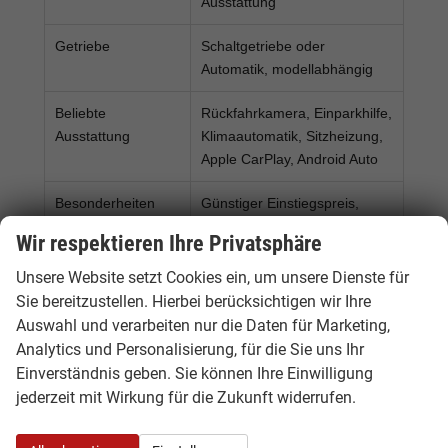
Ausstattung
Getriebe
Schaltgetriebe oder
Automatik, modellabhängig
Beliebte
Rückfahrkamera, Einparkhilfe,
Ausstattung
Klimaautomatik, Sitzheizung,
Apple CarPlay, Android Auto
Besonderheiten
Günstiger Einstiegspreis,
praktische Größe und starkes
Wir respektieren Ihre Privatsphäre
Preis-Leistungs-Verhältnis
Unsere Website setzt Cookies ein, um unsere Dienste für
Sie bereitzustellen. Hierbei berücksichtigen wir Ihre
Der Dacia Sandero kombiniert kompakte
Auswahl und verarbeiten nur die Daten für Marketing,
Außenmaße mit alltagstauglichem Innenraum,
Analytics und Personalisierung, für die Sie uns Ihr
günstigen Unterhaltskosten und attraktivem
Einverständnis geben. Sie können Ihre Einwilligung
Preisvorteil als EU-Neuwagen. Besonders
jederzeit mit Wirkung für die Zukunft widerrufen.
beliebt sind Modelle als ECO-G, Stepway,
Expression oder Tageszulassung.