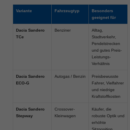
Variante
Fahrzeugtyp
Besonders
geeignet für
Dacia Sandero
Benziner
Alltag,
TCe
Stadtverkehr,
Pendelstrecken
und gutes Preis-
Leistungs-
Verhältnis
Dacia Sandero
Autogas / Benzin
Preisbewusste
ECO-G
Fahrer, Vielfahrer
und niedrige
Kraftstoffkosten
Dacia Sandero
Crossover-
Käufer, die
Stepway
Kleinwagen
robuste Optik und
erhöhte
Sitzposition