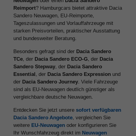
Neuwagen
oder einen
Dacia Sandero
Reimport
? Hamburgcars bietet attraktive Dacia
Sandero Neuwagen, EU-Reimporte,
Tageszulassungen und Vorlauffahrzeuge mit
starken Preisvorteilen, praktischer Ausstattung
und bundesweiter Beratung.
Besonders gefragt sind der
Dacia Sandero
TCe
, der
Dacia Sandero ECO-G
, der
Dacia
Sandero Stepway
, der
Dacia Sandero
Essential
, der
Dacia Sandero Expression
und
der
Dacia Sandero Journey
. Viele Fahrzeuge
sind als EU-Neuwagen deutlich günstiger als
vergleichbare deutsche Neuwagen.
Entdecken Sie jetzt unsere
sofort verfügbaren
Dacia Sandero Angebote
, vergleichen Sie
weitere
EU-Neuwagen
oder konfigurieren Sie
Ihr Wunschfahrzeug direkt im
Neuwagen