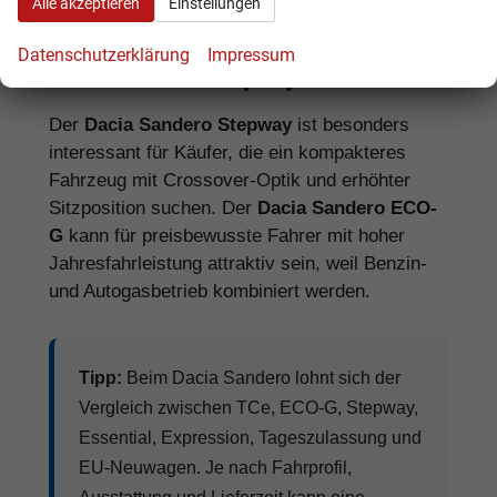
Alle akzeptieren
Einstellungen
Datenschutzerklärung
Impressum
Dacia Sandero Stepway oder ECO-G?
Der
Dacia Sandero Stepway
ist besonders
interessant für Käufer, die ein kompakteres
Fahrzeug mit Crossover-Optik und erhöhter
Sitzposition suchen. Der
Dacia Sandero ECO-
G
kann für preisbewusste Fahrer mit hoher
Jahresfahrleistung attraktiv sein, weil Benzin-
und Autogasbetrieb kombiniert werden.
Tipp:
Beim Dacia Sandero lohnt sich der
Vergleich zwischen TCe, ECO-G, Stepway,
Essential, Expression, Tageszulassung und
EU-Neuwagen. Je nach Fahrprofil,