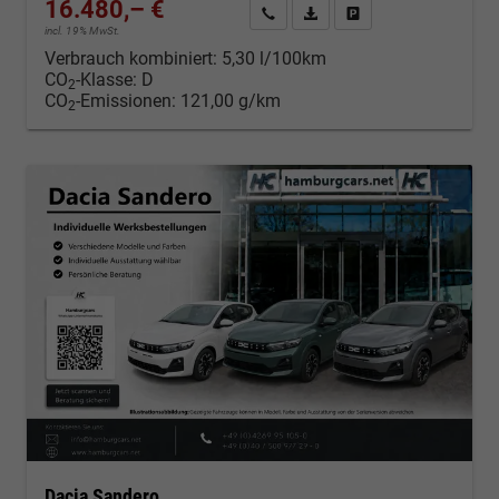
16.480,– €
Kontakt & Angebot anfordern
PDF-Datei, Fahrzeugexposé d
Fahrzeug merken/Expo
incl. 19% MwSt.
Verbrauch kombiniert:
5,30 l/100km
CO
-Klasse:
D
2
CO
-Emissionen:
121,00 g/km
2
Dacia Sandero