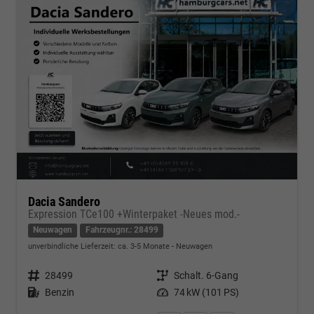
Dacia Sandero
Expression TCe100 +Winterpaket -Neues mod.-
Neuwagen
Fahrzeugnr.: 28499
unverbindliche Lieferzeit: ca. 3-5 Monate
Neuwagen
Fahrzeugnr.
28499
Getriebe
Schalt. 6-Gang
Kraftstoff
Benzin
Leistung
74 kW (101 PS)