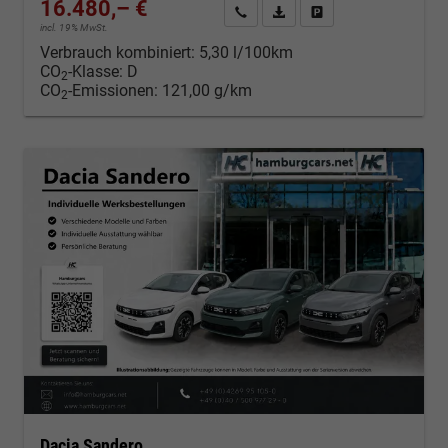
16.480,– €
Kontakt & Angebot anfordern
PDF-Datei, Fahrzeugexposé d
Fahrzeug merken/Expo
incl. 19% MwSt.
Verbrauch kombiniert:
5,30 l/100km
CO
-Klasse:
D
2
CO
-Emissionen:
121,00 g/km
2
Dacia Sandero