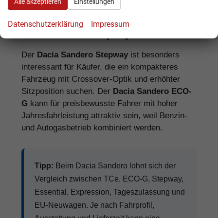
Alle akzeptieren
Einstellungen
Datenschutzerklärung
Impressum
Dacia Sandero Stepway oder ECO-G?
Der
Dacia Sandero Stepway
ist besonders
interessant für Käufer, die ein kompakteres
Fahrzeug mit Crossover-Optik und erhöhter
Sitzposition suchen. Der
Dacia Sandero ECO-
G
kann für preisbewusste Fahrer mit hoher
Jahresfahrleistung attraktiv sein, weil Benzin-
und Autogasbetrieb kombiniert werden.
Tipp:
Beim Dacia Sandero lohnt sich der
Vergleich zwischen TCe, ECO-G, Stepway,
Essential, Expression, Tageszulassung und
EU-Neuwagen. Je nach Fahrprofil,