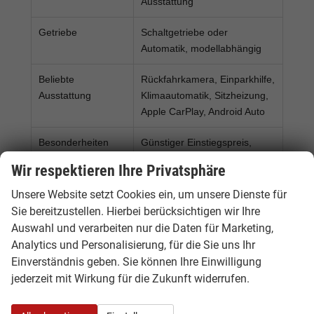
Ausstattung
Getriebe
Schaltgetriebe oder
Automatik, modellabhängig
Beliebte
Rückfahrkamera, Einparkhilfe,
Ausstattung
Klimaautomatik, Sitzheizung,
Apple CarPlay, Android Auto
Besonderheiten
Günstiger Einstiegspreis,
praktische Größe und starkes
Wir respektieren Ihre Privatsphäre
Preis-Leistungs-Verhältnis
Unsere Website setzt Cookies ein, um unsere Dienste für
Sie bereitzustellen. Hierbei berücksichtigen wir Ihre
Der Dacia Sandero kombiniert kompakte
Auswahl und verarbeiten nur die Daten für Marketing,
Außenmaße mit alltagstauglichem Innenraum,
Analytics und Personalisierung, für die Sie uns Ihr
günstigen Unterhaltskosten und attraktivem
Einverständnis geben. Sie können Ihre Einwilligung
Preisvorteil als EU-Neuwagen. Besonders
jederzeit mit Wirkung für die Zukunft widerrufen.
beliebt sind Modelle als ECO-G, Stepway,
Expression oder Tageszulassung.