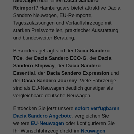
Neuwagen
oder einen
Dacia Sandero
Reimport
? Hamburgcars bietet attraktive Dacia
Sandero Neuwagen, EU-Reimporte,
Tageszulassungen und Vorlauffahrzeuge mit
starken Preisvorteilen, praktischer Ausstattung
und bundesweiter Beratung.
Besonders gefragt sind der
Dacia Sandero
TCe
, der
Dacia Sandero ECO-G
, der
Dacia
Sandero Stepway
, der
Dacia Sandero
Essential
, der
Dacia Sandero Expression
und
der
Dacia Sandero Journey
. Viele Fahrzeuge
sind als EU-Neuwagen deutlich günstiger als
vergleichbare deutsche Neuwagen.
Entdecken Sie jetzt unsere
sofort verfügbaren
Dacia Sandero Angebote
, vergleichen Sie
weitere
EU-Neuwagen
oder konfigurieren Sie
Ihr Wunschfahrzeug direkt im
Neuwagen