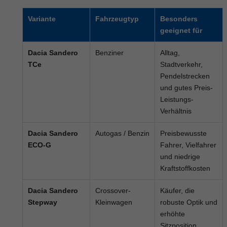
Variante
Fahrzeugtyp
Besonders
geeignet für
Dacia Sandero
Benziner
Alltag,
TCe
Stadtverkehr,
Pendelstrecken
und gutes Preis-
Leistungs-
Verhältnis
Dacia Sandero
Autogas / Benzin
Preisbewusste
ECO-G
Fahrer, Vielfahrer
und niedrige
Kraftstoffkosten
Dacia Sandero
Crossover-
Käufer, die
Stepway
Kleinwagen
robuste Optik und
erhöhte
Sitzposition