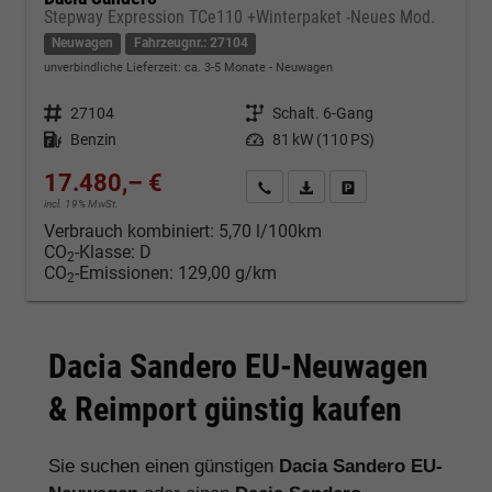
Stepway Expression TCe110 +Winterpaket -Neues Mod.
Neuwagen
Fahrzeugnr.: 27104
unverbindliche Lieferzeit: ca. 3-5 Monate
Neuwagen
Fahrzeugnr.
27104
Getriebe
Schalt. 6-Gang
Kraftstoff
Benzin
Leistung
81 kW (110 PS)
17.480,– €
Kontakt & Angebot anfordern
PDF-Datei, Fahrzeugexposé d
Fahrzeug merken/Expo
incl. 19% MwSt.
Verbrauch kombiniert:
5,70 l/100km
CO
-Klasse:
D
2
CO
-Emissionen:
129,00 g/km
2
Dacia Sandero EU-Neuwagen
& Reimport günstig kaufen
Sie suchen einen günstigen
Dacia Sandero EU-