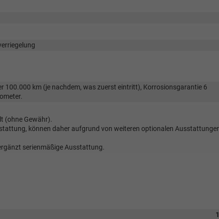
verriegelung
 100.000 km (je nachdem, was zuerst eintritt), Korrosionsgarantie 6
lometer.
lt (ohne Gewähr).
sstattung, können daher aufgrund von weiteren optionalen Ausstattunge
 ergänzt serienmäßige Ausstattung.
1