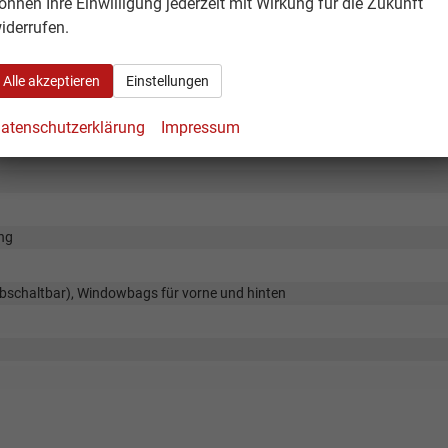
önnen Ihre Einwilligung jederzeit mit Wirkung für die Zukunft
iderrufen.
Alle akzeptieren
Einstellungen
atenschutzerklärung
Impressum
ng
 abschaltbar), Windowbags für vorne und hinten