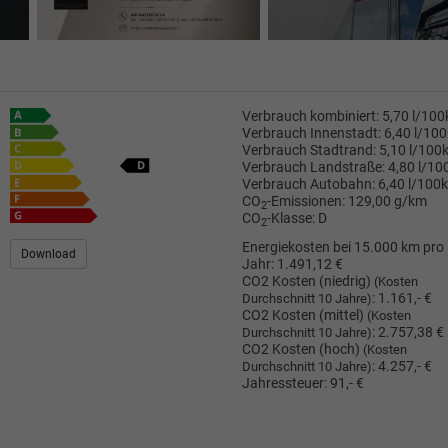
Verbrauch kombiniert:
5,70 l/10
Verbrauch Innenstadt:
6,40 l/10
Verbrauch Stadtrand:
5,10 l/100
Verbrauch Landstraße:
4,80 l/1
Verbrauch Autobahn:
6,40 l/100
CO
-Emissionen:
129,00 g/km
2
CO
-Klasse:
D
2
Energiekosten bei 15.000 km pro
Download
Jahr:
1.491,12 €
CO2 Kosten (niedrig)
(Kosten
:
1.161,- €
Durchschnitt 10 Jahre)
CO2 Kosten (mittel)
(Kosten
:
2.757,38 €
Durchschnitt 10 Jahre)
CO2 Kosten (hoch)
(Kosten
:
4.257,- €
Durchschnitt 10 Jahre)
Jahressteuer:
91,- €