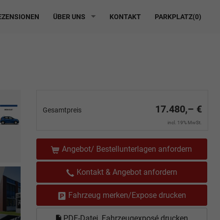
ZENSIONEN
ÜBER UNS
KONTAKT
PARKPLATZ(
0
)
17.480,– €
Gesamtpreis
incl. 19% MwSt.
Angebot/ Bestellunterlagen anfordern
Kontakt & Angebot anfordern
Fahrzeug merken/Expose drucken
PDF-Datei, Fahrzeugexposé drucken