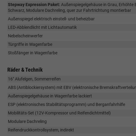
Stepway Expression Paket:
Außenspiegelgehäuse in Grau, Erhöhte B
Schwarz, Modulare Dachreling, quer zur Fahrtrichtung montierbar
Außenspiegel elektrisch einstell- und beheizbar
LED-Abblendlicht mit Lichtautomatik
Nebelscheinwerfer
Türgriffe in Wagenfarbe
Stoßfänger in Wagenfarbe
Räder & Technik
16" Alufelgen, Sommerreifen
ABS (Antiblockiersystem) mit EBV (elektronische Bremskraftverteilu
Außenspiegelgehäuse in Wagenfarbe lackiert
ESP (elektronisches Stabilitätsprogramm) und Berganfahrhilfe
Mobilitäts-Set (12V-Kompressor und Reifendichtmittel)
Modulare Dachreling
Reifendruckkontrollsystem, indirekt