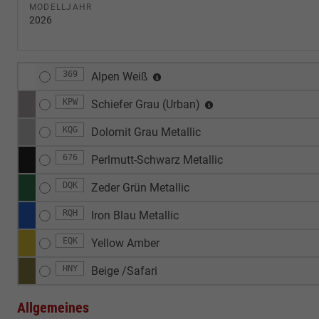
MODELLJAHR
2026
369
Alpen Weiß
KPW
Schiefer Grau (Urban)
KQG
Dolomit Grau Metallic
676
Perlmutt-Schwarz Metallic
DQK
Zeder Grün Metallic
RQH
Iron Blau Metallic
EQK
Yellow Amber
HNY
Beige /Safari
Allgemeines