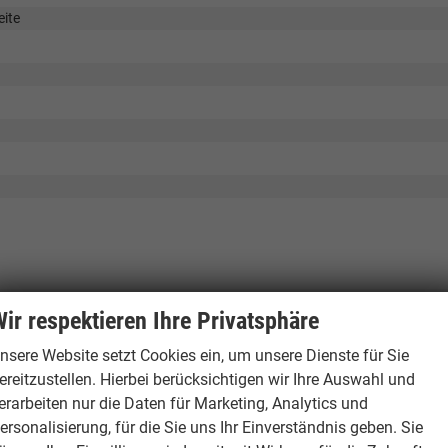
eite
tegration (kabellos + via USB-Kabel) , Bluetooth, 4 Lautsprecher,(Andro
ir respektieren Ihre Privatsphäre
nsere Website setzt Cookies ein, um unsere Dienste für Sie
ereitzustellen. Hierbei berücksichtigen wir Ihre Auswahl und
erarbeiten nur die Daten für Marketing, Analytics und
avigationssystem-funktion Google etc.
ersonalisierung, für die Sie uns Ihr Einverständnis geben. Sie