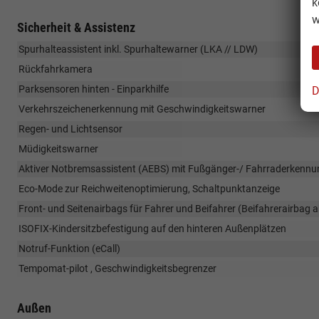
k
w
Sicherheit & Assistenz
Spurhalteassistent inkl. Spurhaltewarner (LKA // LDW)
Rückfahrkamera
Parksensoren hinten - Einparkhilfe
D
Verkehrszeichenerkennung mit Geschwindigkeitswarner
Regen- und Lichtsensor
Müdigkeitswarner
Aktiver Notbremsassistent (AEBS) mit Fußgänger-/ Fahrraderkennu
Eco-Mode zur Reichweitenoptimierung, Schaltpunktanzeige
Front- und Seitenairbags für Fahrer und Beifahrer (Beifahrerairbag
ISOFIX-Kindersitzbefestigung auf den hinteren Außenplätzen
Notruf-Funktion (eCall)
Tempomat-pilot , Geschwindigkeitsbegrenzer
Außen