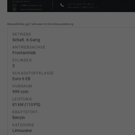
Beispielbilder, ggf. teilweise mit Sonderausstattung
GETRIEBE
Schalt. 6-Gang
ANTRIEBSACHSE
Frontantrieb
ZYLINDER
3
SCHADSTOFFKLASSE
Euro 6 EB
HUBRAUM
999 ccm
LEISTUNG
81 kW (110 PS)
KRAFTSTOFF
Benzin
KATEGORIE
Limousine