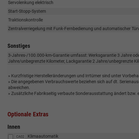
Servolenkung elektrisch
Start-Stopp-System
Traktionskontrolle
Zentralverriegelung mit Funk-Fernbedienung und automatischer Tür
Sonstiges
3-Jahres-/100.000-km-Garantie umfasst: Werksgarantie 3 Jahre oder
Jahre/unbegrenzte Kilometer, Lackgarantie 2 Jahre/unbegrenzte Ki
» Kurzfristige Herstelleränderungen und Irrtümer sind unter Vorbeha
» Die angegebenen Verbrauchswerte beziehen sich auf dt. Serienau
abweichen.
» Zusätzliche Fabrikseitig verbaute Sonderausstattung ändert bzw.
Optionale Extras
Innen
Klimaautomatik
CA02