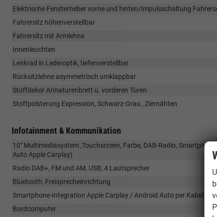
Elektrische Fensterheber vorne und hinten/Impulsschaltung Fahrers
Fahrersitz höhenverstellbar
Fahrersitz mit Armlehne
Innenleuchten
Lenkrad in Lederoptik, tiefenverstellbar
Rücksitzlehne asymmetrisch umklappbar
Stoffdekor Armaturenbrett u. vorderen Türen
Stoffpolsterung Expression, Schwarz-Grau , Ziernähten
Infotainment & Kommunikation
10" Multimediasystem ,Touchscreen, Farbe, DAB-Radio, Smartphone In
W
Auto Apple Carplay)
Radio DAB+, FM und AM, USB, 4 Lautsprecher
U
Bluetooth, Freisprecheinrichtung
b
v
Smartphone-Integration Apple Carplay / Android Auto per Kabel / N
P
Bordcomputer