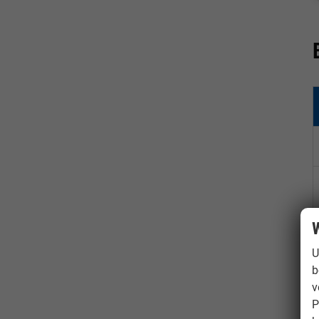
W
U
b
v
P