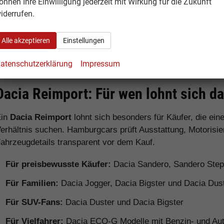
önnen Ihre Einwilligung jederzeit mit Wirkung für die Zukunft
Preisen
iderrufen.
Dacia Jogger
Familienauto / 7-
Sehr viel P
Alle akzeptieren
Einstellungen
Sitzer
Verfügbarke
atenschutzerklärung
Impressum
Dacia Reimport: Für wen lohnt sich d
Ein
Dacia Reimport
lohnt sich besonders für Käufer, die ei
erhältnis suchen. Hamburgcars prüft Ausstattung, Motorisie
ahrzeugdetails transparent vor dem Kauf.
Für preisbewusste Käufer:
Dacia Sandero, Sandero Ste
Für Familien:
Dacia Jogger, Dacia Bigster und Dacia Dus
Für SUV-Fans:
Dacia Duster und Dacia Bigster
Für Vielfahrer:
Dacia ECO-G Modelle mit Benzin- und Aut