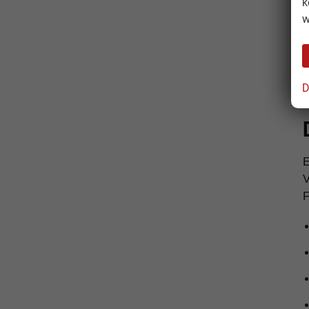
k
w
D
V
F