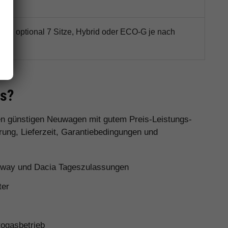
latz, optional 7 Sitze, Hybrid oder ECO-G je nach
it
as?
nen günstigen Neuwagen mit gutem Preis-Leistungs-
rung, Lieferzeit, Garantiebedingungen und
pway und Dacia Tageszulassungen
ter
ogasbetrieb