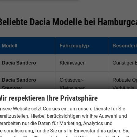
Beliebte Dacia Modelle bei Hamburgc
Modell
Fahrzeugtyp
Besonderh
Dacia Sandero
Kleinwagen
Günstiger 
Dacia Sandero
Crossover-
Robuste Opt
Stepway
Kleinwagen
Verhältnis
ir respektieren Ihre Privatsphäre
Dacia Duster
Kompakt-SUV
Robustes S
nsere Website setzt Cookies ein, um unsere Dienste für Sie
Angebot
ereitzustellen. Hierbei berücksichtigen wir Ihre Auswahl und
erarbeiten nur die Daten für Marketing, Analytics und
ersonalisierung, für die Sie uns Ihr Einverständnis geben. Sie
Dacia Bigster
Familien-SUV
Großes SUV 