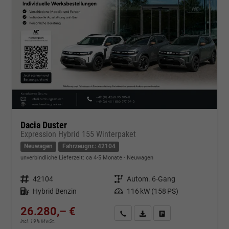
Dacia Duster
Expression Hybrid 155 Winterpaket
Neuwagen
Fahrzeugnr.: 42104
unverbindliche Lieferzeit: ca 4-5 Monate
Neuwagen
Fahrzeugnr.
42104
Getriebe
Autom. 6-Gang
Kraftstoff
Hybrid Benzin
Leistung
116 kW (158 PS)
26.280,– €
Kontakt & Angebot anfordern
PDF-Datei, Fahrzeugexposé d
Fahrzeug merken/Expo
incl. 19% MwSt.