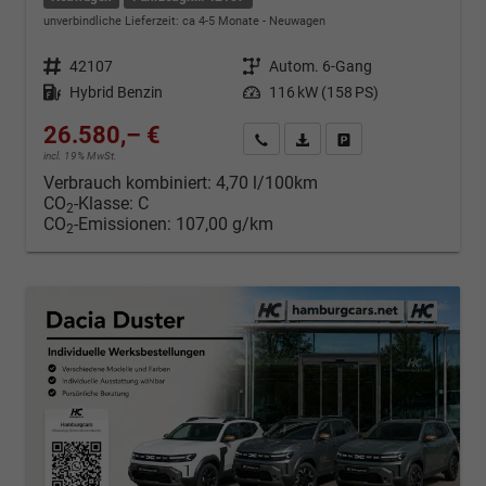
unverbindliche Lieferzeit: ca 4-5 Monate
Neuwagen
Fahrzeugnr.
42107
Getriebe
Autom. 6-Gang
Kraftstoff
Hybrid Benzin
Leistung
116 kW (158 PS)
26.580,– €
Kontakt & Angebot anfordern
PDF-Datei, Fahrzeugexposé d
Fahrzeug merken/Expo
incl. 19% MwSt.
Verbrauch kombiniert:
4,70 l/100km
CO
-Klasse:
C
2
CO
-Emissionen:
107,00 g/km
2