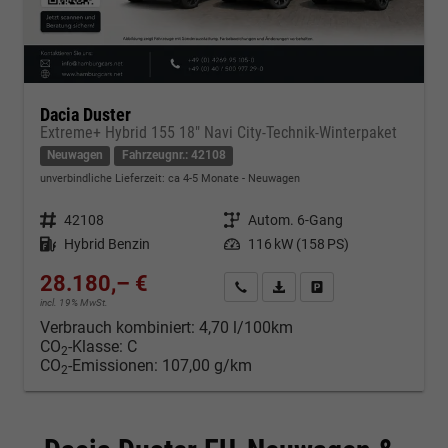
Dacia Duster
Extreme+ Hybrid 155 18" Navi City-Technik-Winterpaket
Neuwagen
Fahrzeugnr.: 42108
unverbindliche Lieferzeit: ca 4-5 Monate
Neuwagen
Fahrzeugnr.
42108
Getriebe
Autom. 6-Gang
Kraftstoff
Hybrid Benzin
Leistung
116 kW (158 PS)
28.180,– €
Kontakt & Angebot anfordern
PDF-Datei, Fahrzeugexposé d
Fahrzeug merken/Expo
incl. 19% MwSt.
Verbrauch kombiniert:
4,70 l/100km
CO
-Klasse:
C
2
CO
-Emissionen:
107,00 g/km
2