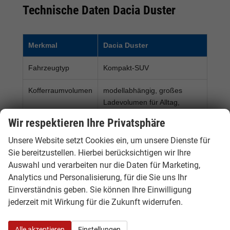
Technische Daten Dacia Duster
Merkmal
Dacia Duster
Fahrzeugtyp
Kompakt-SUV
Kofferraumvolumen
modellabhängig, großes
Ladevolumen für Alltag,
Familie und Freizeit
Wir respektieren Ihre Privatsphäre
Antriebe
Benzin, Hybrid, ECO-G oder
Unsere Website setzt Cookies ein, um unsere Dienste für
4x4, je nach Verfügbarkeit
Sie bereitzustellen. Hierbei berücksichtigen wir Ihre
Auswahl und verarbeiten nur die Daten für Marketing,
Leistung
modellabhängig, je nach
Analytics und Personalisierung, für die Sie uns Ihr
Motorisierung und
Einverständnis geben. Sie können Ihre Einwilligung
Ausstattung
jederzeit mit Wirkung für die Zukunft widerrufen.
Getriebe
Schaltgetriebe oder
Automatik, modellabhängig
Alle akzeptieren
Einstellungen