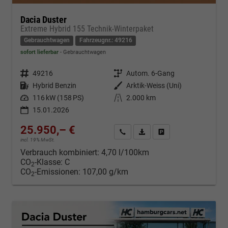
Dacia Duster
Extreme Hybrid 155 Technik-Winterpaket
Gebrauchtwagen
Fahrzeugnr.: 49216
sofort lieferbar
Gebrauchtwagen
Fahrzeugnr.
49216
Getriebe
Autom. 6-Gang
Kraftstoff
Hybrid Benzin
Außenfarbe
Arktik-Weiss (Uni)
Leistung
116 kW (158 PS)
Kilometerstand
2.000 km
15.01.2026
25.950,– €
Kontakt & Angebot anfordern
PDF-Datei, Fahrzeugexposé d
Fahrzeug merken/Expo
incl. 19% MwSt.
Verbrauch kombiniert:
4,70 l/100km
CO
-Klasse:
C
2
CO
-Emissionen:
107,00 g/km
2