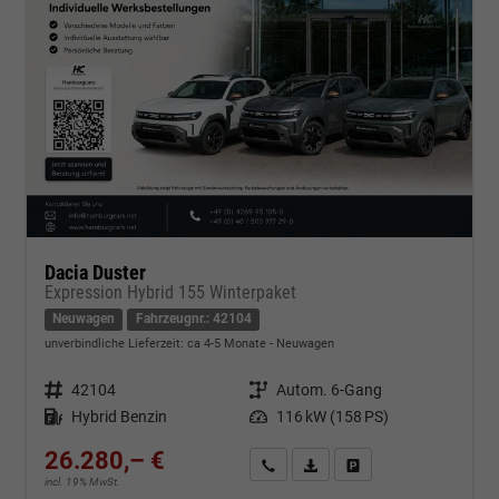
Dacia Duster
Expression Hybrid 155 Winterpaket
Neuwagen
Fahrzeugnr.: 42104
unverbindliche Lieferzeit: ca 4-5 Monate
Neuwagen
Fahrzeugnr.
42104
Getriebe
Autom. 6-Gang
Kraftstoff
Hybrid Benzin
Leistung
116 kW (158 PS)
26.280,– €
Kontakt & Angebot anfordern
PDF-Datei, Fahrzeugexposé d
Fahrzeug merken/Expo
incl. 19% MwSt.