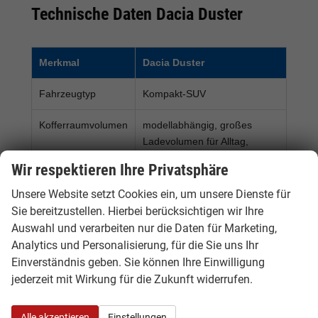
Technische Daten Dacia Duster
Merkmal
Dacia Duster
Fahrzeugtyp
Kompakt-SUV
Kofferraumvolumen
modellabhängig, großes
Ladevolumen für Alltag,
Familie und Freizeit
Wir respektieren Ihre Privatsphäre
Antriebe
Benzin, Hybrid, ECO-G oder
Unsere Website setzt Cookies ein, um unsere Dienste für
4x4, je nach Verfügbarkeit
Sie bereitzustellen. Hierbei berücksichtigen wir Ihre
Auswahl und verarbeiten nur die Daten für Marketing,
Leistung
modellabhängig, je nach
Analytics und Personalisierung, für die Sie uns Ihr
Motorisierung und
Einverständnis geben. Sie können Ihre Einwilligung
Ausstattung
jederzeit mit Wirkung für die Zukunft widerrufen.
Getriebe
Schaltgetriebe oder
Automatik, modellabhängig
Alle akzeptieren
Einstellungen