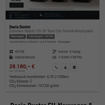
Dacia Duster
Extreme+ Hybrid 155 18" Navi City-Technik-Winterpaket
Neuwagen
Fahrzeugnr.: 42108
unverbindliche Lieferzeit: ca 4-5 Monate
Neuwagen
Fahrzeugnr.
42108
Getriebe
Autom. 6-Gang
Kraftstoff
Hybrid Benzin
Leistung
116 kW (158 PS)
28.180,– €
Kontakt & Angebot anfordern
PDF-Datei, Fahrzeugexposé d
Fahrzeug merken/Expo
incl. 19% MwSt.
Verbrauch kombiniert:
4,70 l/100km
CO
-Klasse:
C
2
CO
-Emissionen:
107,00 g/km
2