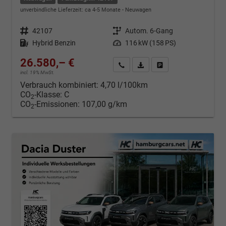
unverbindliche Lieferzeit: ca 4-5 Monate
Neuwagen
Fahrzeugnr.
42107
Getriebe
Autom. 6-Gang
Kraftstoff
Hybrid Benzin
Leistung
116 kW (158 PS)
26.580,– €
Kontakt & Angebot anfordern
PDF-Datei, Fahrzeugexposé d
Fahrzeug merken/Expo
incl. 19% MwSt.
Verbrauch kombiniert:
4,70 l/100km
CO
-Klasse:
C
2
CO
-Emissionen:
107,00 g/km
2