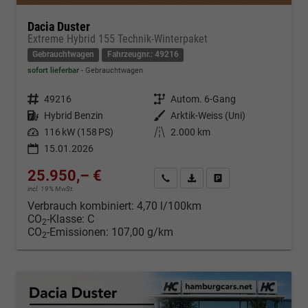
Dacia Duster
Extreme Hybrid 155 Technik-Winterpaket
Gebrauchtwagen
Fahrzeugnr.: 49216
sofort lieferbar
Gebrauchtwagen
Fahrzeugnr.
49216
Getriebe
Autom. 6-Gang
Kraftstoff
Hybrid Benzin
Außenfarbe
Arktik-Weiss (Uni)
Leistung
116 kW (158 PS)
Kilometerstand
2.000 km
15.01.2026
25.950,– €
Kontakt & Angebot anfordern
PDF-Datei, Fahrzeugexposé d
Fahrzeug merken/Expo
incl. 19% MwSt.
Verbrauch kombiniert:
4,70 l/100km
CO
-Klasse:
C
2
CO
-Emissionen:
107,00 g/km
2