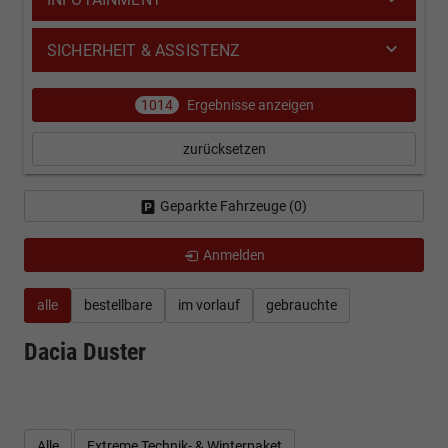
SICHERHEIT & ASSISTENZ
1014
Ergebnisse anzeigen
zurücksetzen
Geparkte Fahrzeuge (
0
)
Anmelden
alle
bestellbare
im vorlauf
gebrauchte
Dacia Duster
Alle
Extreme Technik- & Winterpaket