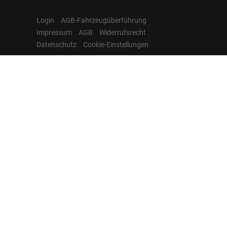
Login
AGB-Fahrzeugüberführung
Impressum
AGB
Widerrufsrecht
Datenschutz
Cookie-Einstellungen
Hamburgcars auf
Facebook, Instagram,
YouTube & WhatsApp
Folgen Sie Hamburgcars auf Social
Media und entdecken Sie aktuelle EU-
Neuwagen, Reimport Fahrzeuge,
Lagerfahrzeuge, Werkbestellungen,