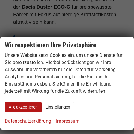
der
Dacia Duster ECO-G
für preisbewusste
Fahrer mit Fokus auf niedrige Kraftstoffkosten
attraktiv sein kann.
Wir respektieren Ihre Privatsphäre
Tipp:
Beim Dacia Duster lohnt sich der
Vergleich zwischen TCe, Hybrid, ECO-G,
Unsere Website setzt Cookies ein, um unsere Dienste für
4x4, Tageszulassung und EU-Neuwagen.
Sie bereitzustellen. Hierbei berücksichtigen wir Ihre
Auswahl und verarbeiten nur die Daten für Marketing,
Je nach Fahrprofil, Lieferzeit und
Analytics und Personalisierung, für die Sie uns Ihr
Ausstattung kann eine andere Variante die
Einverständnis geben. Sie können Ihre Einwilligung
bessere Wahl sein.
jederzeit mit Wirkung für die Zukunft widerrufen.
Alle akzeptieren
Einstellungen
Dacia Duster Reimport: Für wen lohnt
Datenschutzerklärung
Impressum
sich das?