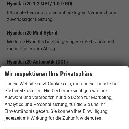
Hyundai i20 1.2 MPI / 1.0 T-GDI
Effiziente Benzinmotoren mit niedrigem Verbrauch und
zuverlässiger Leistung.
Hyundai i20 Mild Hybrid
Moderne Hybridtechnik für geringeren Verbrauch und
mehr Effizienz im Alltag.
Hyundai i20 Automatik (DCT)
Komfortable Automatikversion für entspanntes Fahren
Wir respektieren Ihre Privatsphäre
im Stadtverkehr und auf längeren Strecken.
Unsere Website setzt Cookies ein, um unsere Dienste für
Hyundai i20 N (Sportmodell)
Sie bereitzustellen. Hierbei berücksichtigen wir Ihre
Auswahl und verarbeiten nur die Daten für Marketing,
Sportliche Top-Version mit hoher Leistung und
Analytics und Personalisierung, für die Sie uns Ihr
dynamischem Fahrverhalten.
Einverständnis geben. Sie können Ihre Einwilligung
jederzeit mit Wirkung für die Zukunft widerrufen.
Platzangebot & Alltagstauglichkeit