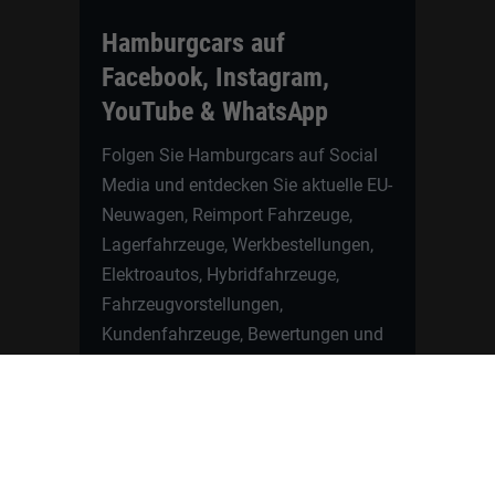
Hamburgcars auf
Facebook, Instagram,
YouTube & WhatsApp
Folgen Sie Hamburgcars auf Social
Media und entdecken Sie aktuelle EU-
Neuwagen, Reimport Fahrzeuge,
Lagerfahrzeuge, Werkbestellungen,
Elektroautos, Hybridfahrzeuge,
Fahrzeugvorstellungen,
Kundenfahrzeuge, Bewertungen und
neue Angebote rund um VW, Skoda,
Toyota, Nissan, Renault, Dacia,
CUPRA und viele weitere Marken.
Startseite
Fahrzeuge finden