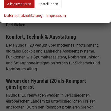
Der Hyundai i20 bietet ein Kofferraumvolumen von etwa
Alle akzeptieren
Einstellungen
352 Litern und ausreichend Platz für Alltag und
Reisen.Mit einer Länge von rund 4,05 Metern bleibt er
Datenschutzerklärung
Impressum
kompakt und ideal für den Stadtverkehr sowie enge
Parklücken.
Komfort, Technik & Ausstattung
Der Hyundai i20 verfügt über modernes Infotainment,
digitales Cockpit und zahlreiche Assistenzsysteme.
Funktionen wie Spurhalteassistent, Notbremsfunktion
und Smartphone-Integration sorgen für Sicherheit und
Komfort im Alltag.
Warum der Hyundai i20 als Reimport
günstiger ist
Hyundai EU Neuwagen werden in verschiedenen
europäischen Ländern zu unterschiedlichen Preisen
angeboten. Durch den Reimport profitieren Sie von