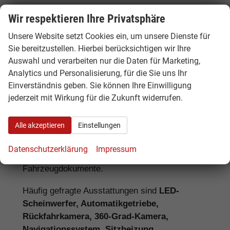
Wir respektieren Ihre Privatsphäre
Ausstattung, Lieferzeit und
Unsere Website setzt Cookies ein, um unsere Dienste für
Unterschiede bei Hyundai EU-
Sie bereitzustellen. Hierbei berücksichtigen wir Ihre
Neuwagen
Auswahl und verarbeiten nur die Daten für Marketing,
Analytics und Personalisierung, für die Sie uns Ihr
Bei einem Hyundai EU-Neuwagen kann die
Einverständnis geben. Sie können Ihre Einwilligung
Serienausstattung je nach Herkunftsland vom
jederzeit mit Wirkung für die Zukunft widerrufen.
deutschen Modell abweichen. Deshalb lohnt
sich ein genauer Vergleich. Hamburgcars achtet
Alle akzeptieren
Einstellungen
für Sie auf wichtige Details wie Motorisierung,
Hybridantrieb, Batteriegröße, Ausstattungslinie,
Datenschutzerklärung
Impressum
Assistenzsysteme, Lieferzeit, Garantie und
Fahrzeugdokumente.
Häufig gefragte Ausstattungen sind
LED-
Scheinwerfer, Automatikgetriebe,
Rückfahrkamera, 360-Grad-Kamera,
Navigationssystem, Sitzheizung,