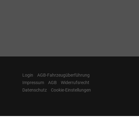
Login
AGB-Fahrzeugüberführung
Impressum
AGB
Widerrufsrecht
Datenschutz
Cookie-Einstellungen