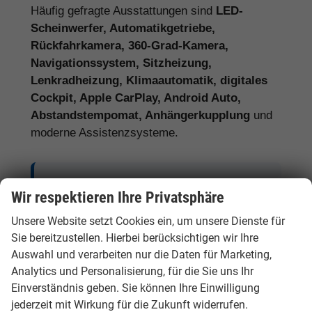
Häufig gefragte Ausstattungen sind
LED-
Scheinwerfer, Automatikgetriebe,
Rückfahrkamera, 360-Grad-Kamera,
Navigationssystem, Sitzheizung,
Lenkradheizung, Klimaautomatik, digitales
Cockpit, Apple CarPlay, Android Auto,
Abstandstempomat, Anhängerkupplung
und
moderne Assistenzsysteme.
Tipp:
Vergleichen Sie bei Hyundai EU-
Wir respektieren Ihre Privatsphäre
Neuwagen nicht nur den Kaufpreis,
Unsere Website setzt Cookies ein, um unsere Dienste für
sondern auch Ausstattung, Lieferzeit,
Sie bereitzustellen. Hierbei berücksichtigen wir Ihre
Garantieumfang und mögliche
Auswahl und verarbeiten nur die Daten für Marketing,
Zusatzkosten. So erkennen Sie den
Analytics und Personalisierung, für die Sie uns Ihr
tatsächlichen Preisvorteil.
Einverständnis geben. Sie können Ihre Einwilligung
jederzeit mit Wirkung für die Zukunft widerrufen.