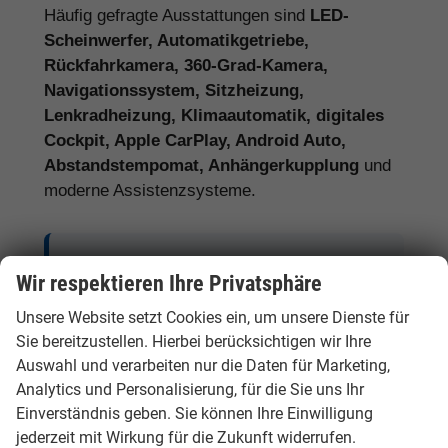
Häufig gefragte Ausstattungen sind
LED-
Scheinwerfer, Automatikgetriebe,
Rückfahrkamera, 360-Grad-Kamera,
Navigationssystem, Sitzheizung,
Lenkradheizung, Klimaautomatik, digitales
Cockpit, Apple CarPlay, Android Auto,
Abstandstempomat, Anhängerkupplung
und
moderne Assistenzsysteme.
Tipp:
Vergleichen Sie bei Hyundai EU-
Wir respektieren Ihre Privatsphäre
Neuwagen nicht nur den Kaufpreis,
Unsere Website setzt Cookies ein, um unsere Dienste für
sondern auch Ausstattung, Lieferzeit,
Sie bereitzustellen. Hierbei berücksichtigen wir Ihre
Garantieumfang und mögliche
Auswahl und verarbeiten nur die Daten für Marketing,
Zusatzkosten. So erkennen Sie den
Analytics und Personalisierung, für die Sie uns Ihr
tatsächlichen Preisvorteil.
Einverständnis geben. Sie können Ihre Einwilligung
jederzeit mit Wirkung für die Zukunft widerrufen.