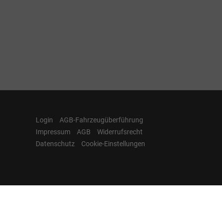
Login
AGB-Fahrzeugüberführung
Impressum
AGB
Widerrufsrecht
Datenschutz
Cookie-Einstellungen