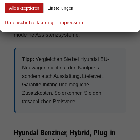
Navigationssystem, Sitzheizung,
Alle akzeptieren
Einstellungen
Lenkradheizung, Klimaautomatik, digitales
Cockpit, Apple CarPlay, Android Auto,
Datenschutzerklärung
Impressum
Abstandstempomat, Anhängerkupplung
und
moderne Assistenzsysteme.
Tipp:
Vergleichen Sie bei Hyundai EU-
Neuwagen nicht nur den Kaufpreis,
sondern auch Ausstattung, Lieferzeit,
Garantieumfang und mögliche
Zusatzkosten. So erkennen Sie den
tatsächlichen Preisvorteil.
Hyundai Benziner, Hybrid, Plug-in-