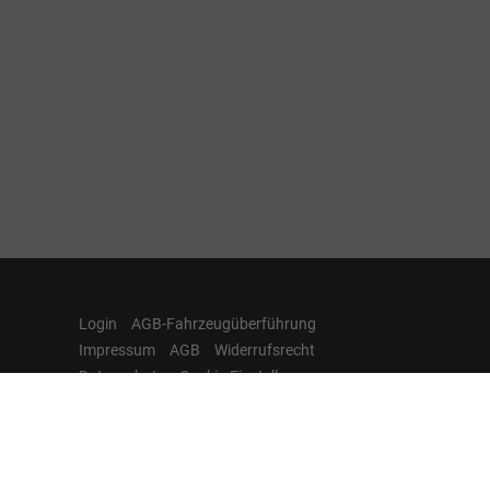
Login
AGB-Fahrzeugüberführung
Impressum
AGB
Widerrufsrecht
Datenschutz
Cookie-Einstellungen