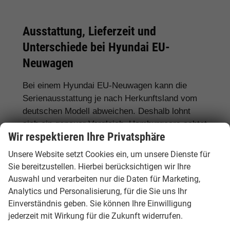
Ausstattung, Lieferzeit und
Unterschiede bei Hyundai EU-
Neuwagen
Bei einem Hyundai EU-Neuwagen kann die
Serienausstattung je nach Herkunftsland vom
deutschen Modell abweichen. Deshalb lohnt
sich ein genauer Vergleich. Hamburgcars achtet
Wir respektieren Ihre Privatsphäre
für Sie auf wichtige Details wie Motorisierung,
Hybridantrieb, Batteriegröße, Ausstattungslinie,
Unsere Website setzt Cookies ein, um unsere Dienste für
Assistenzsysteme, Lieferzeit, Garantie und
Sie bereitzustellen. Hierbei berücksichtigen wir Ihre
Fahrzeugdokumente.
Auswahl und verarbeiten nur die Daten für Marketing,
Analytics und Personalisierung, für die Sie uns Ihr
Häufig gefragte Ausstattungen sind
LED-
Einverständnis geben. Sie können Ihre Einwilligung
Scheinwerfer, Automatikgetriebe,
jederzeit mit Wirkung für die Zukunft widerrufen.
Rückfahrkamera, 360-Grad-Kamera,