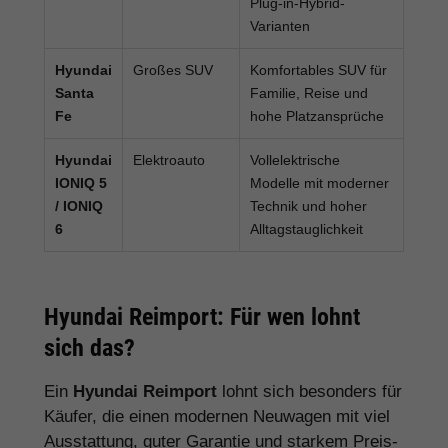
Plug-in-Hybrid-
Varianten
Hyundai
Großes SUV
Komfortables SUV für
Santa
Familie, Reise und
Fe
hohe Platzansprüche
Hyundai
Elektroauto
Vollelektrische
IONIQ 5
Modelle mit moderner
/ IONIQ
Technik und hoher
6
Alltagstauglichkeit
Hyundai Reimport: Für wen lohnt
sich das?
Ein
Hyundai Reimport
lohnt sich besonders für
Käufer, die einen modernen Neuwagen mit viel
Ausstattung, guter Garantie und starkem Preis-