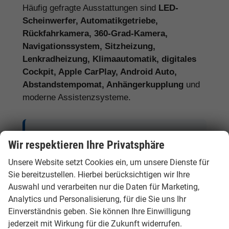
Häufig gefragte Ausstattungen sind
LED-
Scheinwerfer, Automatikgetriebe,
Rückfahrkamera, 360-Grad-Kamera,
Navigationssystem, Sitzheizung,
Lenkradheizung, Klimaautomatik, digitales
Cockpit, Apple CarPlay, Android Auto,
Abstandstempomat, Anhängerkupplung
und
moderne Assistenzsysteme.
Tipp:
Vergleichen Sie bei Hyundai EU-
Wir respektieren Ihre Privatsphäre
Neuwagen nicht nur den Kaufpreis,
Unsere Website setzt Cookies ein, um unsere Dienste für
sondern auch Ausstattung, Lieferzeit,
Sie bereitzustellen. Hierbei berücksichtigen wir Ihre
Garantieumfang und mögliche
Auswahl und verarbeiten nur die Daten für Marketing,
Zusatzkosten. So erkennen Sie den
Analytics und Personalisierung, für die Sie uns Ihr
tatsächlichen Preisvorteil.
Einverständnis geben. Sie können Ihre Einwilligung
jederzeit mit Wirkung für die Zukunft widerrufen.