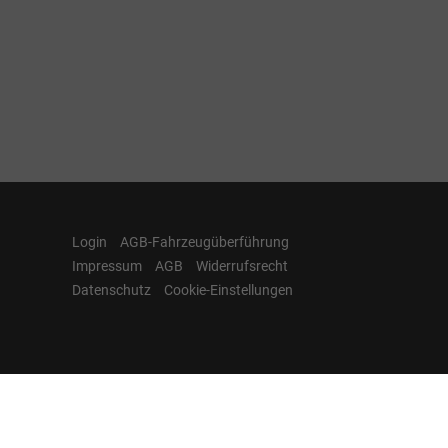
Login
AGB-Fahrzeugüberführung
Impressum
AGB
Widerrufsrecht
Datenschutz
Cookie-Einstellungen