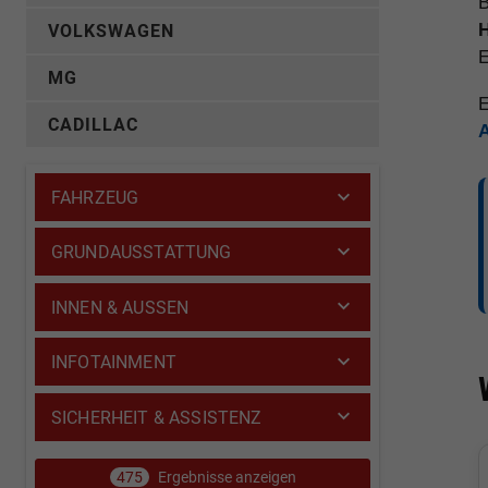
B
H
VOLKSWAGEN
E
MG
E
CADILLAC
FAHRZEUG
GRUNDAUSSTATTUNG
INNEN & AUSSEN
INFOTAINMENT
SICHERHEIT & ASSISTENZ
475
Ergebnisse anzeigen