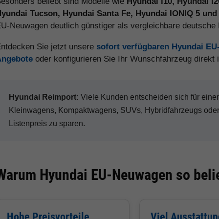
esonders beliebt sind Modelle wie
Hyundai i10, Hyundai i
yundai Tucson, Hyundai Santa Fe, Hyundai IONIQ 5 und
U-Neuwagen deutlich günstiger als vergleichbare deutsch
ntdecken Sie jetzt unsere
sofort verfügbaren Hyundai E
Angebote
oder konfigurieren Sie Ihr Wunschfahrzeug direkt
Hyundai Reimport:
Viele Kunden entscheiden sich für ei
Kleinwagens, Kompaktwagens, SUVs, Hybridfahrzeugs oder 
Listenpreis zu sparen.
Warum Hyundai EU-Neuwagen so belie
Hohe Preisvorteile
Viel Ausstattun