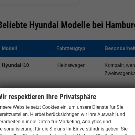
Beliebte Hyundai Modelle bei Hambur
Modell
Fahrzeugtyp
Besonderhei
Hyundai i10
Kleinstwagen
Kompakt, wend
Zweitwagenkä
Hyundai i20
Kleinwagen
Sparsam, mode
ir respektieren Ihre Privatsphäre
nsere Website setzt Cookies ein, um unsere Dienste für Sie
Hyundai i30
Kompaktklasse /
Beliebt als A
ereitzustellen. Hierbei berücksichtigen wir Ihre Auswahl und
Kombi
erarbeiten nur die Daten für Marketing, Analytics und
ersonalisierung, für die Sie uns Ihr Einverständnis geben. Sie
Hyundai Bayon
Kompakt-SUV
Erhöhte Sitzp