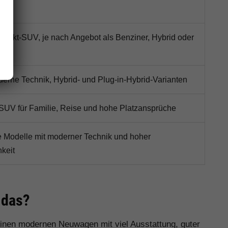
akt-SUV, je nach Angebot als Benziner, Hybrid oder
ich
oderne Technik, Hybrid- und Plug-in-Hybrid-Varianten
SUV für Familie, Reise und hohe Platzansprüche
he Modelle mit moderner Technik und hoher
hkeit
 das?
 einen modernen Neuwagen mit viel Ausstattung, guter