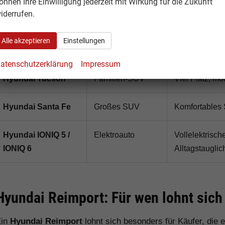
önnen Ihre Einwilligung jederzeit mit Wirkung für die Zukunft
Verhältnis
iderrufen.
Hyundai Kona
SUV / Elektro-
Modernes Komp
Alle akzeptieren
Einstellungen
SUV
Elektro erhältl
atenschutzerklärung
Impressum
Hyundai Tucson
Familien-SUV
Viel Platz, m
Hyundai Santa Fe
Großes SUV
Komfortables 
Hyundai IONIQ 5 /
Elektroauto
Vollelektrisc
IONIQ 6
Alltagstauglic
Hyundai Reimport: Für wen lohnt sich
Ein
Hyundai Reimport
lohnt sich besonders für Käufer, die