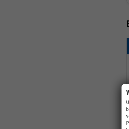
W
U
b
v
P