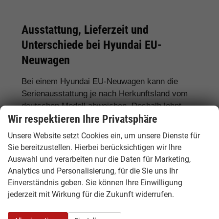
Ausstattung, Lieferzeit und
Unterschiede bei Hyundai EU-
Neuwagen
Bei einem Hyundai EU-Neuwagen kann die
Serienausstattung je nach Herkunftsland vom
deutschen Modell abweichen. Deshalb lohnt
Wir respektieren Ihre Privatsphäre
sich ein genauer Vergleich. Hamburgcars achtet
für Sie auf wichtige Details wie Motorisierung,
Unsere Website setzt Cookies ein, um unsere Dienste für
Hybridantrieb, Batteriegröße, Ausstattungslinie,
Sie bereitzustellen. Hierbei berücksichtigen wir Ihre
Assistenzsysteme, Lieferzeit, Garantie und
Auswahl und verarbeiten nur die Daten für Marketing,
Fahrzeugdokumente.
Analytics und Personalisierung, für die Sie uns Ihr
Einverständnis geben. Sie können Ihre Einwilligung
Häufig gefragte Ausstattungen sind
LED-
jederzeit mit Wirkung für die Zukunft widerrufen.
Scheinwerfer, Automatikgetriebe,
Rückfahrkamera, 360-Grad-Kamera,