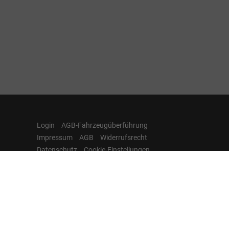
Login
AGB-Fahrzeugüberführung
Impressum
AGB
Widerrufsrecht
Datenschutz
Cookie-Einstellungen