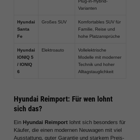
Plug-in-Hybrid-
Varianten
Hyundai
Großes SUV
Komfortables SUV für
Santa
Familie, Reise und
Fe
hohe Platzansprüche
Hyundai
Elektroauto
Vollelektrische
IONIQ 5
Modelle mit moderner
/ IONIQ
Technik und hoher
6
Alltagstauglichkeit
Hyundai Reimport: Für wen lohnt
sich das?
Ein
Hyundai Reimport
lohnt sich besonders für
Käufer, die einen modernen Neuwagen mit viel
Ausstattung, guter Garantie und starkem Preis-