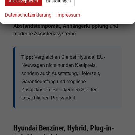
Alle akzeptieren
Einstellungen
Navigationssystem, Sitzheizung,
Lenkradheizung, Klimaautomatik, digitales
Datenschutzerklärung
Impressum
Cockpit, Apple CarPlay, Android Auto,
Abstandstempomat, Anhängerkupplung
und
moderne Assistenzsysteme.
Tipp:
Vergleichen Sie bei Hyundai EU-
Neuwagen nicht nur den Kaufpreis,
sondern auch Ausstattung, Lieferzeit,
Garantieumfang und mögliche
Zusatzkosten. So erkennen Sie den
tatsächlichen Preisvorteil.
Hyundai Benziner, Hybrid, Plug-in-