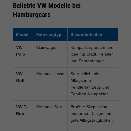
Beliebte VW Modelle bei
Hamburgcars
Modell
Fahrzeugtyp
Besonderheiten
VW
Kleinwagen
Kompakt, sparsam und
Polo
ideal für Stadt, Pendler
und Fahranfänger
VW
Kompaktklasse
Sehr beliebt als
Golf
Alltagsauto,
Pendlerfahrzeug und
Familien-Kompakter
VW T-
Kompakt-SUV
Erhöhte Sitzposition,
Roc
modernes Design und
gute Alltagstauglichkeit