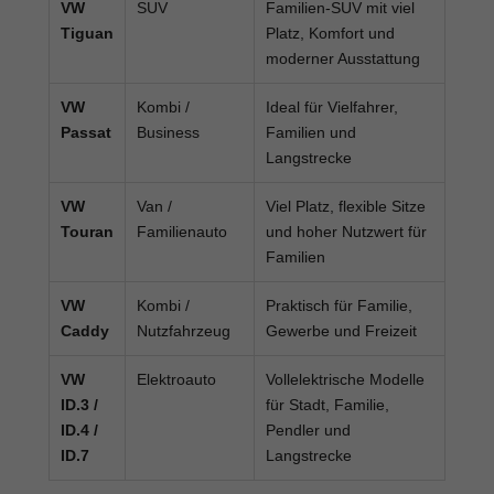
VW
SUV
Familien-SUV mit viel
Tiguan
Platz, Komfort und
moderner Ausstattung
VW
Kombi /
Ideal für Vielfahrer,
Passat
Business
Familien und
Langstrecke
VW
Van /
Viel Platz, flexible Sitze
Touran
Familienauto
und hoher Nutzwert für
Familien
VW
Kombi /
Praktisch für Familie,
Caddy
Nutzfahrzeug
Gewerbe und Freizeit
VW
Elektroauto
Vollelektrische Modelle
ID.3 /
für Stadt, Familie,
ID.4 /
Pendler und
ID.7
Langstrecke