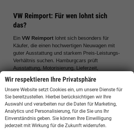
VW Reimport: Für wen lohnt sich
das?
Ein
VW Reimport
lohnt sich besonders für
Käufer, die einen hochwertigen Neuwagen mit
guter Ausstattung und starkem Preis-Leistungs-
Verhältnis suchen. Hamburgcars prüft
Ausstattung, Motorisierung, Lieferzeit,
Garantiebedingungen und Fahrzeugdetails
Wir respektieren Ihre Privatsphäre
transparent vor dem Kauf.
Unsere Website setzt Cookies ein, um unsere Dienste für
Für Stadtfahrer:
VW Polo, VW Golf, VW
Sie bereitzustellen. Hierbei berücksichtigen wir Ihre
Auswahl und verarbeiten nur die Daten für Marketing,
ID.3
Analytics und Personalisierung, für die Sie uns Ihr
Für Familien:
VW Tiguan, VW Passat
Einverständnis geben. Sie können Ihre Einwilligung
Variant, VW Touran, VW Caddy
jederzeit mit Wirkung für die Zukunft widerrufen.