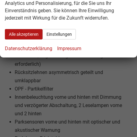
Analytics und Personalisierung, für die Sie uns Ihr
Geschwindigkeitsbegrenzer
Einverständnis geben. Sie können Ihre Einwilligung
Ablagefächer in den Türen vorne und hinten
jederzeit mit Wirkung für die Zukunft widerrufen.
Ablagetaschen an der Rückseite der Vordersitze
Online-Dienste We Connect (Vorbereitung)
Alle akzeptieren
Einstellungen
(Vorbereitung für Online-Dienste We Connect und We
Connect Plus, Verbindung des Fahrzeugs mit der App
Datenschutzerklärung
Impressum
im Telefon, Registrierung und Aktivierung
erforderlich)
Rücksitzlehnen asymmetrisch geteilt und
umklappbar
OPF - Partikelfilter
Innenbeleuchtung vorne und hinten mit Dimmung
und verzögerter Abschaltung, 2 Leselampen vorne
und 2 hinten
Parksensoren vorne und hinten mit optischer und
akustischer Warnung