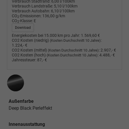
Verbrauch Stadtrand:
6,00 l/100km
Verbrauch Landstraße:
5,10 l/100km
Verbrauch Autobahn:
6,10 l/100km
CO
-Emissionen:
136,00 g/km
2
CO
-Klasse:
E
2
Download
Energiekosten bei 15.000 km pro Jahr:
1.569,60 €
CO2 Kosten (niedrig)
:
(Kosten Durchschnitt 10 Jahre)
1.224,- €
CO2 Kosten (mittel)
:
2.907,- €
(Kosten Durchschnitt 10 Jahre)
CO2 Kosten (hoch)
:
4.488,- €
(Kosten Durchschnitt 10 Jahre)
Jahressteuer:
87,- €
Außenfarbe
Deep Black Perleffekt
Innenausstattung