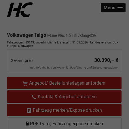
Menü
Volkswagen Taigo
R-Line Plus 1.5 TSI 7-Gang-DSG
Fahrzeugnr.
:
53143
, unverbindliche Lieferzeit:
31.08.2026
, Landesversion: EU -
Europa,
Neuwagen
30.390,– €
Gesamtpreis
incl. 19% MwSt., den Kosten für Überführung und Zulassungspapieren
Angebot/ Bestellunterlagen anfordern
Kontakt & Angebot anfordern
Fahrzeug merken/Expose drucken
PDF-Datei, Fahrzeugexposé drucken