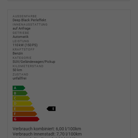
AUSSENFARBE
Deep Black Perleffekt
INNENAUSSTATTUNG
auf Anfrage
GETRIEBE
Automatik
LEISTUNG
110 kW (150 PS)
KRAFTSTOFF
Benzin
KATEGORIE
SUV/Geländewagen/Pickup
KILOMETERSTAND
50 km
ZUSTAND
unfallfrei
Verbrauch kombiniert:
6,00 l/100km
Verbrauch Innenstadt:
7,70 l/100km