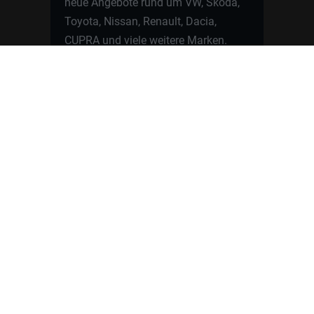
neue Angebote rund um VW, Skoda,
Toyota, Nissan, Renault, Dacia,
CUPRA und viele weitere Marken.
Startseite
Fahrzeuge finden
Neuwagen Konfigurator
Reimport
Ratgeber
Finanzierung
Kontakt
Hamburgcars GmbH · Heselstücken 19 ·
22453 Hamburg
WhatsApp Kontakt
📲
Jetzt direkt schreiben