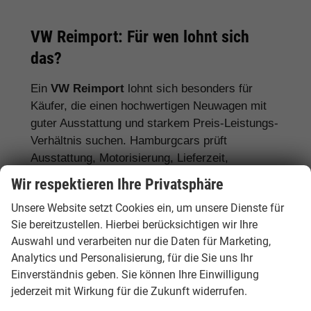
VW Reimport: Für wen lohnt sich
das?
Ein
VW Reimport
lohnt sich besonders für
Käufer, die einen hochwertigen Neuwagen mit
guter Ausstattung und starkem Preis-Leistungs-
Verhältnis suchen. Hamburgcars prüft
Ausstattung, Motorisierung, Lieferzeit,
Garantiebedingungen und Fahrzeugdetails
Wir respektieren Ihre Privatsphäre
transparent vor dem Kauf.
Unsere Website setzt Cookies ein, um unsere Dienste für
Für Stadtfahrer:
VW Polo, VW Golf, VW
Sie bereitzustellen. Hierbei berücksichtigen wir Ihre
Auswahl und verarbeiten nur die Daten für Marketing,
ID.3
Analytics und Personalisierung, für die Sie uns Ihr
Für Familien:
VW Tiguan, VW Passat
Einverständnis geben. Sie können Ihre Einwilligung
Variant, VW Touran, VW Caddy
jederzeit mit Wirkung für die Zukunft widerrufen.