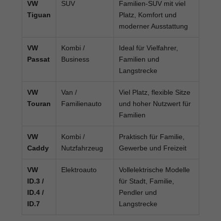
VW
SUV
Familien-SUV mit viel
Tiguan
Platz, Komfort und
moderner Ausstattung
VW
Kombi /
Ideal für Vielfahrer,
Passat
Business
Familien und
Langstrecke
VW
Van /
Viel Platz, flexible Sitze
Touran
Familienauto
und hoher Nutzwert für
Familien
VW
Kombi /
Praktisch für Familie,
Caddy
Nutzfahrzeug
Gewerbe und Freizeit
VW
Elektroauto
Vollelektrische Modelle
ID.3 /
für Stadt, Familie,
ID.4 /
Pendler und
ID.7
Langstrecke