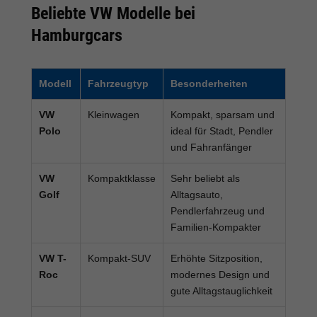
Beliebte VW Modelle bei
Hamburgcars
Modell
Fahrzeugtyp
Besonderheiten
VW
Kleinwagen
Kompakt, sparsam und
Polo
ideal für Stadt, Pendler
und Fahranfänger
VW
Kompaktklasse
Sehr beliebt als
Golf
Alltagsauto,
Pendlerfahrzeug und
Familien-Kompakter
VW T-
Kompakt-SUV
Erhöhte Sitzposition,
Roc
modernes Design und
gute Alltagstauglichkeit