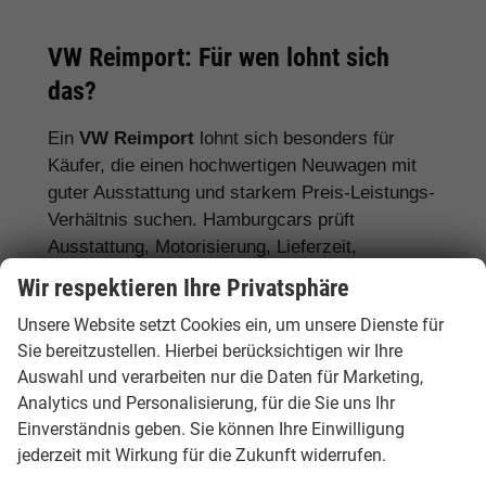
VW Reimport: Für wen lohnt sich
das?
Ein
VW Reimport
lohnt sich besonders für
Käufer, die einen hochwertigen Neuwagen mit
guter Ausstattung und starkem Preis-Leistungs-
Verhältnis suchen. Hamburgcars prüft
Ausstattung, Motorisierung, Lieferzeit,
Garantiebedingungen und Fahrzeugdetails
Wir respektieren Ihre Privatsphäre
transparent vor dem Kauf.
Unsere Website setzt Cookies ein, um unsere Dienste für
Für Stadtfahrer:
VW Polo, VW Golf, VW
Sie bereitzustellen. Hierbei berücksichtigen wir Ihre
Auswahl und verarbeiten nur die Daten für Marketing,
ID.3
Analytics und Personalisierung, für die Sie uns Ihr
Für Familien:
VW Tiguan, VW Passat
Einverständnis geben. Sie können Ihre Einwilligung
Variant, VW Touran, VW Caddy
jederzeit mit Wirkung für die Zukunft widerrufen.