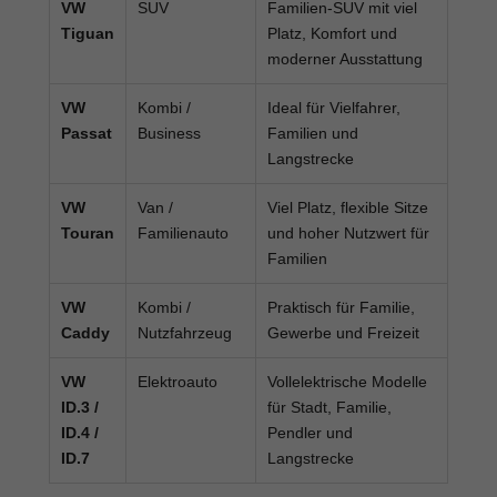
VW
SUV
Familien-SUV mit viel
Tiguan
Platz, Komfort und
moderner Ausstattung
VW
Kombi /
Ideal für Vielfahrer,
Passat
Business
Familien und
Langstrecke
VW
Van /
Viel Platz, flexible Sitze
Touran
Familienauto
und hoher Nutzwert für
Familien
VW
Kombi /
Praktisch für Familie,
Caddy
Nutzfahrzeug
Gewerbe und Freizeit
VW
Elektroauto
Vollelektrische Modelle
ID.3 /
für Stadt, Familie,
ID.4 /
Pendler und
ID.7
Langstrecke