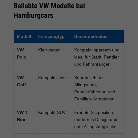
Beliebte VW Modelle bei
Hamburgcars
Modell
Fahrzeugtyp
Besonderheiten
VW
Kleinwagen
Kompakt, sparsam und
Polo
ideal für Stadt, Pendler
und Fahranfänger
VW
Kompaktklasse
Sehr beliebt als
Golf
Alltagsauto,
Pendlerfahrzeug und
Familien-Kompakter
VW T-
Kompakt-SUV
Erhöhte Sitzposition,
Roc
modernes Design und
gute Alltagstauglichkeit