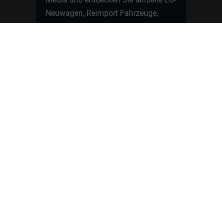
Neuwagen, Reimport Fahrzeuge,
Lagerfahrzeuge, Werkbestellungen,
Elektroautos, Hybridfahrzeuge,
Fahrzeugvorstellungen,
Kundenfahrzeuge, Bewertungen und
neue Angebote rund um VW, Skoda,
Toyota, Nissan, Renault, Dacia,
CUPRA und viele weitere Marken.
Startseite
Fahrzeuge finden
Neuwagen Konfigurator
Reimport
Ratgeber
Finanzierung
Kontakt
Hamburgcars GmbH · Heselstücken 19 ·
22453 Hamburg