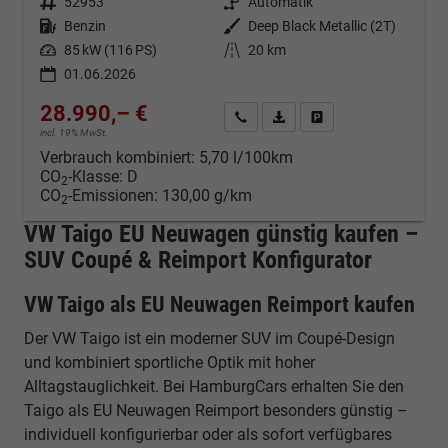
Fahrzeugnr.
52953
Getriebe
Automatik
Kraftstoff
Benzin
Außenfarbe
Deep Black Metallic (2T)
Leistung
85 kW (116 PS)
Kilometerstand
20 km
01.06.2026
28.990,– €
Kontakt & Angebot anfordern
PDF-Datei, Fahrzeugexposé d
Fahrzeug merken/Expo
incl. 19% MwSt.
Verbrauch kombiniert:
5,70 l/100km
CO
-Klasse:
D
2
CO
-Emissionen:
130,00 g/km
2
VW Taigo EU Neuwagen günstig kaufen –
SUV Coupé & Reimport Konfigurator
VW Taigo als EU Neuwagen Reimport kaufen
Der VW Taigo ist ein moderner SUV im Coupé-Design
und kombiniert sportliche Optik mit hoher
Alltagstauglichkeit. Bei HamburgCars erhalten Sie den
Taigo als EU Neuwagen Reimport besonders günstig –
individuell konfigurierbar oder als sofort verfügbares