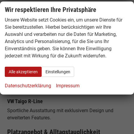
Wir respektieren Ihre Privatsphäre
VW Taigo 1.0 TSI 95 / 110 PS
Unsere Website setzt Cookies ein, um unsere Dienste für
Effiziente Benzinmotoren mit niedrigem Verbrauch und
Sie bereitzustellen. Hierbei berücksichtigen wir Ihre
guter Leistung für den Alltag.
Auswahl und verarbeiten nur die Daten für Marketing,
VW Taigo 1.5 TSI 150 PS
Analytics und Personalisierung, für die Sie uns Ihr
Einverständnis geben. Sie können Ihre Einwilligung
Leistungsstärkere Variante mit sportlicher Fahrdynamik
jederzeit mit Wirkung für die Zukunft widerrufen.
und hohem Fahrkomfort.
VW Taigo DSG Automatik
Alle akzeptieren
Einstellungen
Komfortable Automatikversion für entspanntes Fahren
Datenschutzerklärung
Impressum
im Stadtverkehr und auf langen Strecken.
VW Taigo R-Line
Sportliche Ausstattung mit exklusivem Design und
erweiterten Features.
Platzangebot & Alltagstauglichkeit