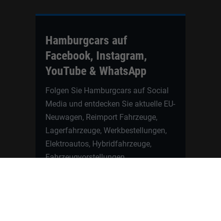
Hamburgcars auf
Facebook, Instagram,
YouTube & WhatsApp
Folgen Sie Hamburgcars auf Social
Media und entdecken Sie aktuelle EU-
Neuwagen, Reimport Fahrzeuge,
Lagerfahrzeuge, Werkbestellungen,
Elektroautos, Hybridfahrzeuge,
Fahrzeugvorstellungen,
Kundenfahrzeuge, Bewertungen und
neue Angebote rund um VW, Skoda,
Toyota, Nissan, Renault, Dacia,
CUPRA und viele weitere Marken.