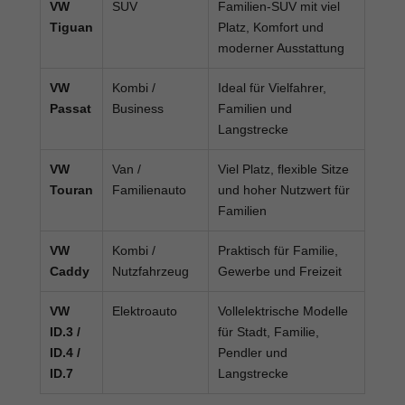
VW
SUV
Familien-SUV mit viel
Tiguan
Platz, Komfort und
moderner Ausstattung
VW
Kombi /
Ideal für Vielfahrer,
Passat
Business
Familien und
Langstrecke
VW
Van /
Viel Platz, flexible Sitze
Touran
Familienauto
und hoher Nutzwert für
Familien
VW
Kombi /
Praktisch für Familie,
Caddy
Nutzfahrzeug
Gewerbe und Freizeit
VW
Elektroauto
Vollelektrische Modelle
ID.3 /
für Stadt, Familie,
ID.4 /
Pendler und
ID.7
Langstrecke