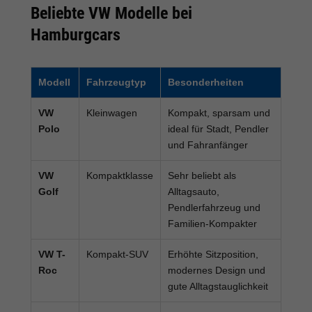
Beliebte VW Modelle bei
Hamburgcars
Modell
Fahrzeugtyp
Besonderheiten
VW
Kleinwagen
Kompakt, sparsam und
Polo
ideal für Stadt, Pendler
und Fahranfänger
VW
Kompaktklasse
Sehr beliebt als
Golf
Alltagsauto,
Pendlerfahrzeug und
Familien-Kompakter
VW T-
Kompakt-SUV
Erhöhte Sitzposition,
Roc
modernes Design und
gute Alltagstauglichkeit