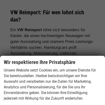
VW Reimport: Für wen lohnt sich
das?
Ein
VW Reimport
lohnt sich besonders für
Käufer, die einen hochwertigen Neuwagen mit
guter Ausstattung und starkem Preis-Leistungs-
Verhältnis suchen. Hamburgcars prüft
Ausstattung, Motorisierung, Lieferzeit,
Garantiebedingungen und Fahrzeugdetails
Wir respektieren Ihre Privatsphäre
transparent vor dem Kauf.
Unsere Website setzt Cookies ein, um unsere Dienste für
Für Stadtfahrer:
VW Polo, VW Golf, VW
Sie bereitzustellen. Hierbei berücksichtigen wir Ihre
Auswahl und verarbeiten nur die Daten für Marketing,
ID.3
Analytics und Personalisierung, für die Sie uns Ihr
Für Familien:
VW Tiguan, VW Passat
Einverständnis geben. Sie können Ihre Einwilligung
Variant, VW Touran, VW Caddy
jederzeit mit Wirkung für die Zukunft widerrufen.