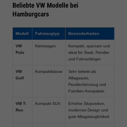
Beliebte VW Modelle bei
Hamburgcars
Modell
Fahrzeugtyp
Besonderheiten
VW
Kleinwagen
Kompakt, sparsam und
Polo
ideal für Stadt, Pendler
und Fahranfänger
VW
Kompaktklasse
Sehr beliebt als
Golf
Alltagsauto,
Pendlerfahrzeug und
Familien-Kompakter
VW T-
Kompakt-SUV
Erhöhte Sitzposition,
Roc
modernes Design und
gute Alltagstauglichkeit