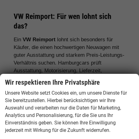
VW Reimport: Für wen lohnt sich
das?
Ein
VW Reimport
lohnt sich besonders für
Käufer, die einen hochwertigen Neuwagen mit
guter Ausstattung und starkem Preis-Leistungs-
Verhältnis suchen. Hamburgcars prüft
Ausstattung, Motorisierung, Lieferzeit,
Garantiebedingungen und Fahrzeugdetails
Wir respektieren Ihre Privatsphäre
transparent vor dem Kauf.
Unsere Website setzt Cookies ein, um unsere Dienste für
Für Stadtfahrer:
VW Polo, VW Golf, VW
Sie bereitzustellen. Hierbei berücksichtigen wir Ihre
Auswahl und verarbeiten nur die Daten für Marketing,
ID.3
Analytics und Personalisierung, für die Sie uns Ihr
Für Familien:
VW Tiguan, VW Passat
Einverständnis geben. Sie können Ihre Einwilligung
Variant, VW Touran, VW Caddy
jederzeit mit Wirkung für die Zukunft widerrufen.