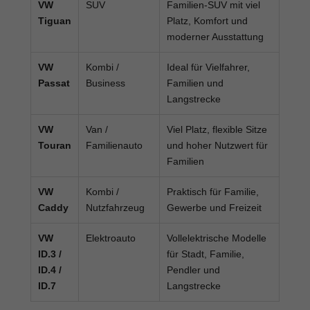
VW
SUV
Familien-SUV mit viel
Tiguan
Platz, Komfort und
moderner Ausstattung
VW
Kombi /
Ideal für Vielfahrer,
Passat
Business
Familien und
Langstrecke
VW
Van /
Viel Platz, flexible Sitze
Touran
Familienauto
und hoher Nutzwert für
Familien
VW
Kombi /
Praktisch für Familie,
Caddy
Nutzfahrzeug
Gewerbe und Freizeit
VW
Elektroauto
Vollelektrische Modelle
ID.3 /
für Stadt, Familie,
ID.4 /
Pendler und
ID.7
Langstrecke