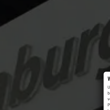
W
U
b
v
P