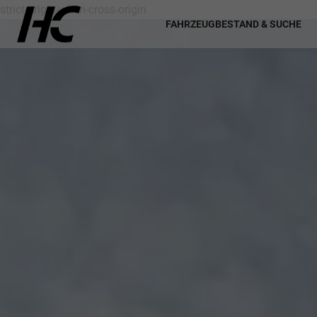
strict-origin-when-cross-origin
FAHRZEUGBESTAND & SUCHE