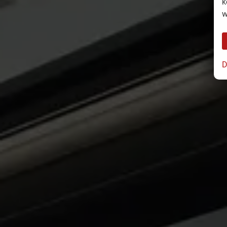
k
w
D