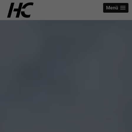
strict-origin-when-cross-origin
Menü