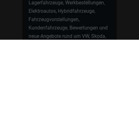
Lagerfahrzeuge, Werkbestellungen,
Elektroautos, Hybridfahrzeuge,
Fahrzeugvorstellungen,
Kundenfahrzeuge, Bewertungen und
neue Angebote rund um VW, Skoda,
Toyota, Nissan, Renault, Dacia,
CUPRA und viele weitere Marken.
Startseite
Fahrzeuge finden
Neuwagen Konfigurator
Reimport
Ratgeber
Finanzierung
Kontakt
Hamburgcars GmbH · Heselstücken 19 ·
22453 Hamburg
WhatsApp Kontakt
📲
Jetzt direkt schreiben