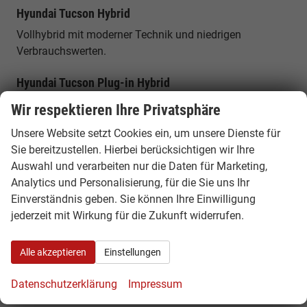
Hyundai Tucson Hybrid
Vollhybrid mit moderner Technik und niedrigen
Verbrauchswerten.
Hyundai Tucson Plug-in Hybrid
Elektrifizierte Top-Version mit hoher Systemleistung und
Wir respektieren Ihre Privatsphäre
elektrischem Fahranteil.
Unsere Website setzt Cookies ein, um unsere Dienste für
Sie bereitzustellen. Hierbei berücksichtigen wir Ihre
Platzangebot & Kofferraum
Auswahl und verarbeiten nur die Daten für Marketing,
Der Hyundai Tucson bietet ein Kofferraumvolumen von
Analytics und Personalisierung, für die Sie uns Ihr
etwa 546 bis 620 Litern, das sich auf bis zu rund 1.799
Einverständnis geben. Sie können Ihre Einwilligung
Liter erweitern lässt. Mit einer Länge von rund 4,51
jederzeit mit Wirkung für die Zukunft widerrufen.
Metern bietet er viel Platz für Familie, Gepäck und lange
Reisen.
Alle akzeptieren
Einstellungen
Komfort, Technik & Ausstattung
Datenschutzerklärung
Impressum
Der Tucson verfügt über modernes Infotainment mit