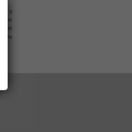
5
6.2026
30
596 kg