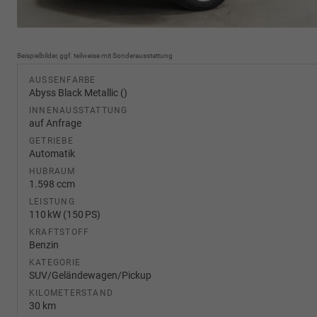
Beispielbilder, ggf. teilweise mit Sonderausstattung
AUSSENFARBE
Abyss Black Metallic ()
INNENAUSSTATTUNG
auf Anfrage
GETRIEBE
Automatik
HUBRAUM
1.598 ccm
LEISTUNG
110 kW (150 PS)
KRAFTSTOFF
Benzin
KATEGORIE
SUV/Geländewagen/Pickup
KILOMETERSTAND
30 km