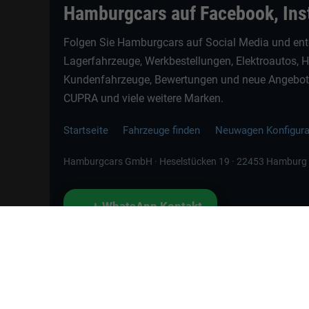
Hamburgcars auf Facebook, In
Folgen Sie Hamburgcars auf Social Media und ent
Lagerfahrzeuge, Werkbestellungen, Elektroautos, 
Kundenfahrzeuge, Bewertungen und neue Angebote 
CUPRA und viele weitere Marken.
Startseite
Fahrzeuge finden
Neuwagen Konfigur
Hamburgcars GmbH · Heselstücken 19 · 22453 Hamburg
📲
WhatsApp Kontakt
Jetzt direkt schreiben
Weitere Informationen zum offiziellen Kraftstoffverbrauch und zu den offizi
spezifischen CO
-Emissionen und den offiziellen Stromverbrauch neuer PKW
2