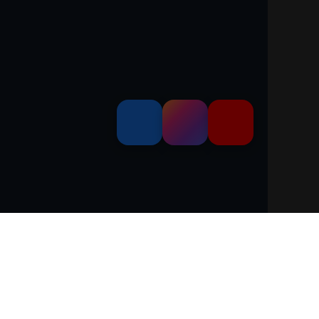
dem 'Leitfaden über den offiziellen Kraftstoffverbrauch, die offiziellen
and GmbH' unentgeltlich erhältlich ist unter www.dat.de.