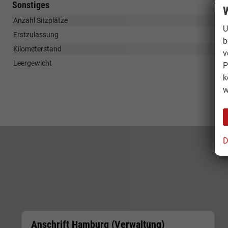
Sonstiges
W
Anzahl Sitzplätze
U
Erstzulassung
b
Kilometerstand
v
Leergewicht
P
k
w
D
Anschrift Hamburg (Verwaltung)