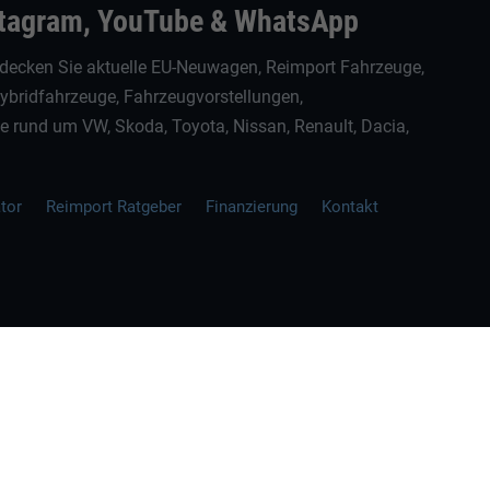
stagram, YouTube & WhatsApp
decken Sie aktuelle EU-Neuwagen, Reimport Fahrzeuge,
Hybridfahrzeuge, Fahrzeugvorstellungen,
rund um VW, Skoda, Toyota, Nissan, Renault, Dacia,
ator
Reimport Ratgeber
Finanzierung
Kontakt
ellen spezifischen CO
-Emissionen und gegebenenfalls zum Stromverbrauch neuer PKW können 
2
' entnommen werden, der an allen Verkaufsstellen und bei der 'Deutschen Automobil Treuh