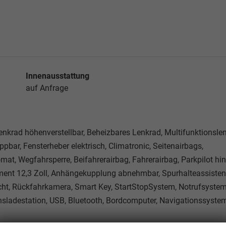
Innenausstattung
auf Anfrage
Lenkrad höhenverstellbar, Beheizbares Lenkrad, Multifunktionsle
ppbar, Fensterheber elektrisch, Climatronic, Seitenairbags,
mat, Wegfahrsperre, Beifahrerairbag, Fahrerairbag, Parkpilot hin
rument 12,3 Zoll, Anhängekupplung abnehmbar, Spurhalteassisten
cht, Rückfahrkamera, Smart Key, StartStopSystem, Notrufsystem
onsladestation, USB, Bluetooth, Bordcomputer, Navigationssyste