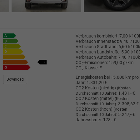
Verbrauch kombiniert:
7,00 l/10
Verbrauch Innenstadt:
9,40 l/10
Verbrauch Stadtrand:
6,60 l/100
Verbrauch Landstraße:
5,90 l/1
Verbrauch Autobahn:
7,40 l/100
CO
-Emissionen:
159,00 g/km
2
CO
-Klasse:
F
2
Energiekosten bei 15.000 km pro
Download
Jahr:
1.831,20 €
CO2 Kosten (niedrig)
(Kosten
:
1.431,- €
Durchschnitt 10 Jahre)
CO2 Kosten (mittel)
(Kosten
:
3.398,62 €
Durchschnitt 10 Jahre)
CO2 Kosten (hoch)
(Kosten
:
5.247,- €
Durchschnitt 10 Jahre)
Jahressteuer:
178,- €