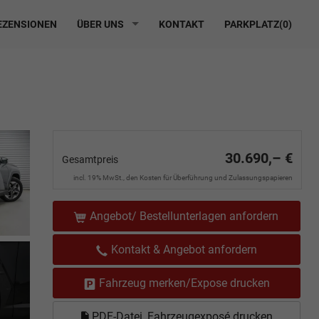
ZENSIONEN
ÜBER UNS
KONTAKT
PARKPLATZ(
0
)
30.690,– €
Gesamtpreis
incl. 19% MwSt., den Kosten für Überführung und Zulassungspapieren
Angebot/ Bestellunterlagen anfordern
Kontakt & Angebot anfordern
Fahrzeug merken/Expose drucken
PDF-Datei, Fahrzeugexposé drucken