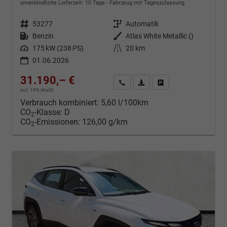
unverbindliche Lieferzeit:
10 Tage
Fahrzeug mit Tageszulassung
Fahrzeugnr.
53277
Getriebe
Automatik
Kraftstoff
Benzin
Außenfarbe
Atlas White Metallic ()
Leistung
175 kW (238 PS)
Kilometerstand
20 km
01.06.2026
31.190,– €
Kontakt & Angebot anfordern
PDF-Datei, Fahrzeugexposé d
Fahrzeug merken/Expo
incl. 19% MwSt.
Verbrauch kombiniert:
5,60 l/100km
CO
-Klasse:
D
2
CO
-Emissionen:
126,00 g/km
2