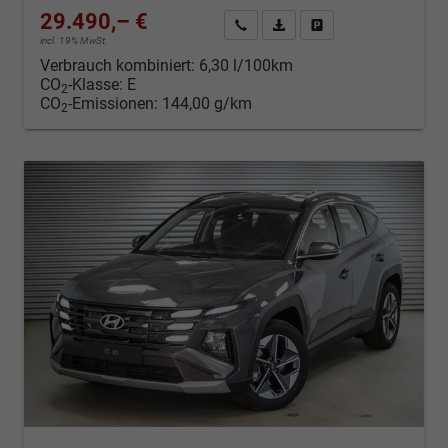
29.490,– €
Kontakt & Angebot anfordern
PDF-Datei, Fahrzeugexposé d
Fahrzeug merken/Expo
incl. 19% MwSt.
Verbrauch kombiniert:
6,30 l/100km
CO
-Klasse:
E
2
CO
-Emissionen:
144,00 g/km
2