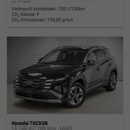
incl. 19% MwSt.
Verbrauch kombiniert:
7,00 l/100km
CO
-Klasse:
F
2
CO
-Emissionen:
159,00 g/km
2
Hyundai TUCSON
1,6 T-GDi DCT 2WD Style - LAGER