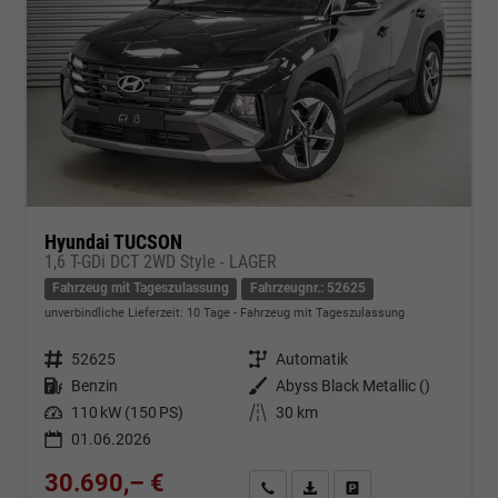
Hyundai TUCSON
1,6 T-GDi DCT 2WD Style - LAGER
Fahrzeug mit Tageszulassung
Fahrzeugnr.: 52625
unverbindliche Lieferzeit:
10 Tage
Fahrzeug mit Tageszulassung
Fahrzeugnr.
52625
Getriebe
Automatik
Kraftstoff
Benzin
Außenfarbe
Abyss Black Metallic ()
Leistung
110 kW (150 PS)
Kilometerstand
30 km
01.06.2026
30.690,– €
Kontakt & Angebot anfordern
PDF-Datei, Fahrzeugexposé d
Fahrzeug merken/Expo