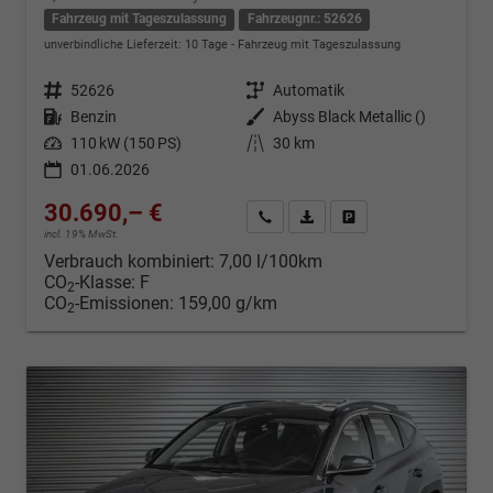
Fahrzeug mit Tageszulassung
Fahrzeugnr.: 52626
unverbindliche Lieferzeit:
10 Tage
Fahrzeug mit Tageszulassung
Fahrzeugnr.
52626
Getriebe
Automatik
Kraftstoff
Benzin
Außenfarbe
Abyss Black Metallic ()
Leistung
110 kW (150 PS)
Kilometerstand
30 km
01.06.2026
30.690,– €
Kontakt & Angebot anfordern
PDF-Datei, Fahrzeugexposé d
Fahrzeug merken/Expo
incl. 19% MwSt.
Verbrauch kombiniert:
7,00 l/100km
CO
-Klasse:
F
2
CO
-Emissionen:
159,00 g/km
2