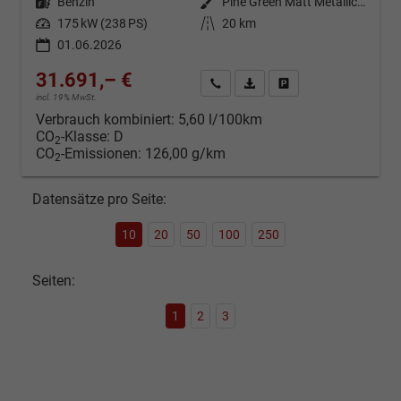
Kraftstoff
Benzin
Außenfarbe
Pine Green Matt Metallic ()
Leistung
175 kW (238 PS)
Kilometerstand
20 km
01.06.2026
31.691,– €
Kontakt & Angebot anfordern
PDF-Datei, Fahrzeugexposé d
Fahrzeug merken/Expo
incl. 19% MwSt.
Verbrauch kombiniert:
5,60 l/100km
CO
-Klasse:
D
2
CO
-Emissionen:
126,00 g/km
2
Datensätze pro Seite:
10
20
50
100
250
Seiten:
1
2
3