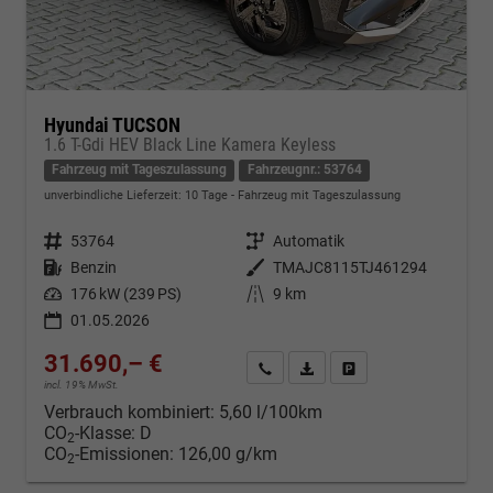
Hyundai TUCSON
1.6 T-Gdi HEV Black Line Kamera Keyless
Fahrzeug mit Tageszulassung
Fahrzeugnr.: 53764
unverbindliche Lieferzeit:
10 Tage
Fahrzeug mit Tageszulassung
Fahrzeugnr.
53764
Getriebe
Automatik
Kraftstoff
Benzin
Außenfarbe
TMAJC8115TJ461294
Leistung
176 kW (239 PS)
Kilometerstand
9 km
01.05.2026
31.690,– €
Kontakt & Angebot anfordern
PDF-Datei, Fahrzeugexposé d
Fahrzeug merken/Expo
incl. 19% MwSt.
Verbrauch kombiniert:
5,60 l/100km
CO
-Klasse:
D
2
CO
-Emissionen:
126,00 g/km
2