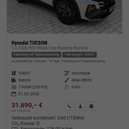
Hyundai TUCSON
1.6 T-Gdi HEV Black Line Kamera Keyless
Fahrzeug mit Tageszulassung
Fahrzeugnr.: 53607
unverbindliche Lieferzeit:
10 Tage
Fahrzeug mit Tageszulassung
Fahrzeugnr.
53607
Getriebe
Automatik
Kraftstoff
Benzin
Außenfarbe
Atlas White
Leistung
176 kW (239 PS)
Kilometerstand
9 km
01.05.2026
31.690,– €
Kontakt & Angebot anfordern
PDF-Datei, Fahrzeugexposé d
Fahrzeug merken/Expo
incl. 19% MwSt.
Verbrauch kombiniert:
5,60 l/100km
CO
-Klasse:
D
2
CO
-Emissionen:
126,00 g/km