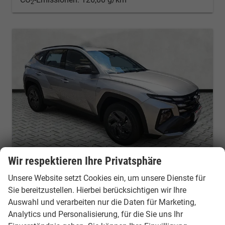
2
Wir respektieren Ihre Privatsphäre
Hyundai TUCSON
Unsere Website setzt Cookies ein, um unsere Dienste für
1.6 T-Gdi HEV Black Line Kamera Keyless
Sie bereitzustellen. Hierbei berücksichtigen wir Ihre
Fahrzeug mit Tageszulassung
Fahrzeugnr.: 53608
Auswahl und verarbeiten nur die Daten für Marketing,
unverbindliche Lieferzeit:
10 Tage
Fahrzeug mit Tageszulassung
Analytics und Personalisierung, für die Sie uns Ihr