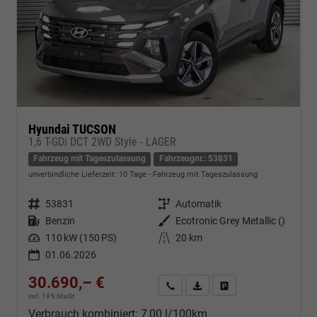
Hyundai TUCSON
1,6 T-GDi DCT 2WD Style - LAGER
Fahrzeug mit Tageszulassung
Fahrzeugnr.: 53831
unverbindliche Lieferzeit:
10 Tage
Fahrzeug mit Tageszulassung
Fahrzeugnr.
53831
Getriebe
Automatik
Kraftstoff
Benzin
Außenfarbe
Ecotronic Grey Metallic ()
Leistung
110 kW (150 PS)
Kilometerstand
20 km
01.06.2026
30.690,– €
Kontakt & Angebot anfordern
PDF-Datei, Fahrzeugexposé d
Fahrzeug merken/Expo
incl. 19% MwSt.
Verbrauch kombiniert:
7,00 l/100km