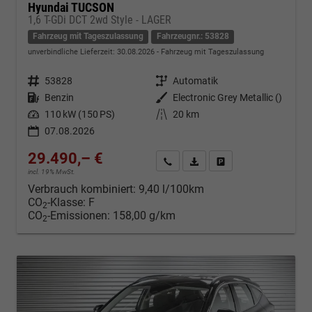
Hyundai TUCSON
1,6 T-GDi DCT 2wd Style - LAGER
Fahrzeug mit Tageszulassung
Fahrzeugnr.: 53828
unverbindliche Lieferzeit:
30.08.2026
Fahrzeug mit Tageszulassung
Fahrzeugnr.
53828
Getriebe
Automatik
Kraftstoff
Benzin
Außenfarbe
Electronic Grey Metallic ()
Leistung
110 kW (150 PS)
Kilometerstand
20 km
07.08.2026
29.490,– €
Kontakt & Angebot anfordern
PDF-Datei, Fahrzeugexposé d
Fahrzeug merken/Expo
incl. 19% MwSt.
Verbrauch kombiniert:
9,40 l/100km
CO
-Klasse:
F
2
CO
-Emissionen:
158,00 g/km
2