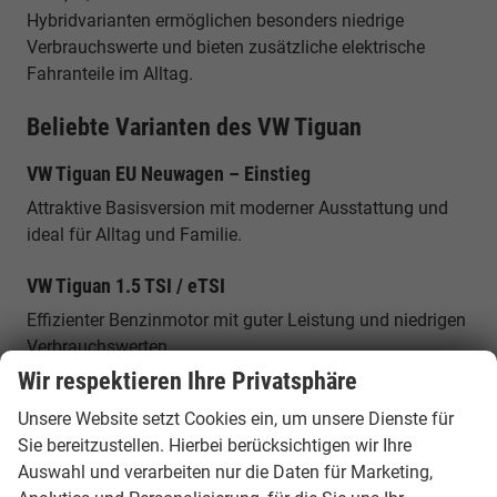
Hybridvarianten ermöglichen besonders niedrige
Verbrauchswerte und bieten zusätzliche elektrische
Fahranteile im Alltag.
Beliebte Varianten des VW Tiguan
VW Tiguan EU Neuwagen – Einstieg
Attraktive Basisversion mit moderner Ausstattung und
ideal für Alltag und Familie.
VW Tiguan 1.5 TSI / eTSI
Effizienter Benzinmotor mit guter Leistung und niedrigen
Verbrauchswerten.
Wir respektieren Ihre Privatsphäre
VW Tiguan 2.0 TDI
Unsere Website setzt Cookies ein, um unsere Dienste für
Sparsamer Diesel mit hoher Reichweite – ideal für
Sie bereitzustellen. Hierbei berücksichtigen wir Ihre
Vielfahrer.
Auswahl und verarbeiten nur die Daten für Marketing,