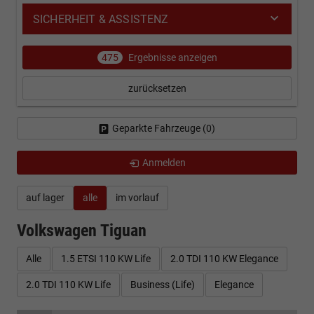
SICHERHEIT & ASSISTENZ
475
Ergebnisse anzeigen
zurücksetzen
Geparkte Fahrzeuge (
0
)
Anmelden
auf lager
alle
im vorlauf
Volkswagen Tiguan
Alle
1.5 ETSI 110 KW Life
2.0 TDI 110 KW Elegance
2.0 TDI 110 KW Life
Business (Life)
Elegance