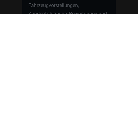
Fahrzeugvorstellungen,
Kundenfahrzeuge, Bewertungen und
neue Angebote rund um VW, Skoda,
Toyota, Nissan, Renault, Dacia,
CUPRA und viele weitere Marken.
Startseite
Fahrzeuge finden
Neuwagen Konfigurator
Reimport
Ratgeber
Finanzierung
Kontakt
Hamburgcars GmbH · Heselstücken 19 ·
22453 Hamburg
WhatsApp Kontakt
📲
Jetzt direkt schreiben