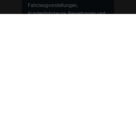
Fahrzeugvorstellungen,
Kundenfahrzeuge, Bewertungen und
neue Angebote rund um VW, Skoda,
Toyota, Nissan, Renault, Dacia,
CUPRA und viele weitere Marken.
Startseite
Fahrzeuge finden
Neuwagen Konfigurator
Reimport
Ratgeber
Finanzierung
Kontakt
Hamburgcars GmbH · Heselstücken 19 ·
22453 Hamburg
WhatsApp Kontakt
📲
Jetzt direkt schreiben