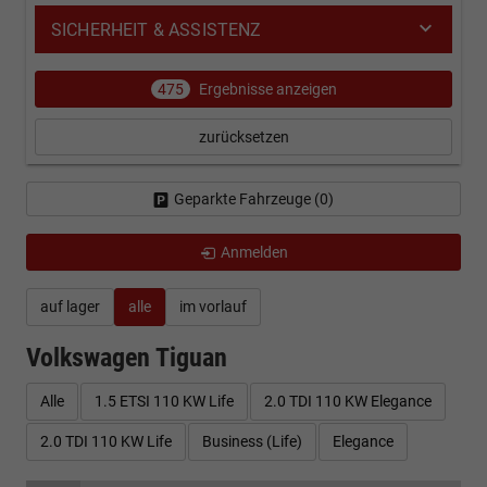
SICHERHEIT & ASSISTENZ
475
Ergebnisse anzeigen
zurücksetzen
Geparkte Fahrzeuge (
0
)
Anmelden
auf lager
alle
im vorlauf
Volkswagen Tiguan
Alle
1.5 ETSI 110 KW Life
2.0 TDI 110 KW Elegance
2.0 TDI 110 KW Life
Business (Life)
Elegance