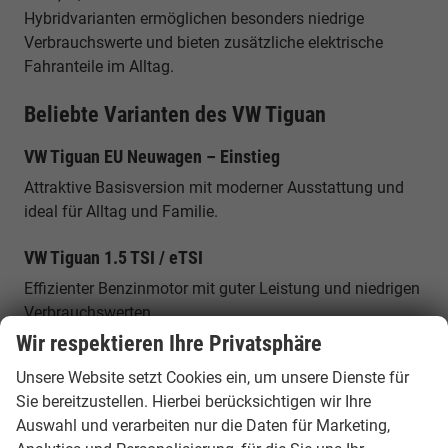
Hybridvarianten ermöglichen besonders niedrige
Verbrauchswerte und bieten zusätzliche elektrische
Fahranteile im Alltag.
Beliebte Varianten des VW Tiguan
VW Tiguan EU Neuwagen – Einstieg
Attraktive Basisversion mit moderner Ausstattung und
ideal für Alltag und Familie.
VW Tiguan 1.5 TSI / eTSI
Effizienter Benzinmotor mit guter Leistung und niedrigen
Verbrauchswerten.
Wir respektieren Ihre Privatsphäre
VW Tiguan 2.0 TDI
Unsere Website setzt Cookies ein, um unsere Dienste für
Sparsamer Diesel mit hoher Reichweite – ideal für
Sie bereitzustellen. Hierbei berücksichtigen wir Ihre
Vielfahrer.
Auswahl und verarbeiten nur die Daten für Marketing,