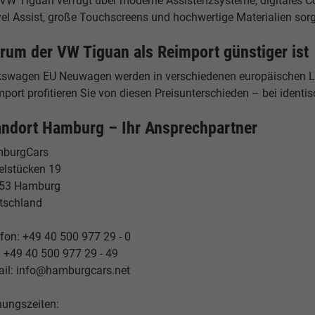
 VW Tiguan verfügt über moderne Assistenzsysteme, digitales C
vel Assist, große Touchscreens und hochwertige Materialien so
rum der VW Tiguan als Reimport günstiger ist
kswagen EU Neuwagen werden in verschiedenen europäischen Lä
port profitieren Sie von diesen Preisunterschieden – bei identis
andort Hamburg – Ihr Ansprechpartner
burgCars
elstücken 19
53 Hamburg
tschland
fon: +49 40 500 977 29 - 0
: +49 40 500 977 29 - 49
ail: info@hamburgcars.net
nungszeiten: