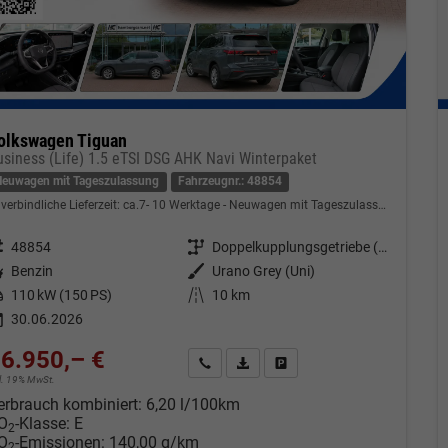
olkswagen Tiguan
usiness (Life) 1.5 eTSI DSG AHK Navi Winterpaket
Neuwagen mit Tageszulassung
Fahrzeugnr.: 48854
verbindliche Lieferzeit: ca.7- 10 Werktage
Neuwagen mit Tageszulassung
eugnr.
48854
Getriebe
Doppelkupplungsgetriebe (DSG)
tstoff
Benzin
Außenfarbe
Urano Grey (Uni)
tung
110 kW (150 PS)
Kilometerstand
10 km
30.06.2026
6.950,– €
Kontakt & Angebot anfordern
PDF-Datei, Fahrzeugexposé drucken
Fahrzeug merken/Expose dru
cl. 19% MwSt.
erbrauch kombiniert:
6,20 l/100km
O
-Klasse:
E
2
O
-Emissionen:
140,00 g/km
2