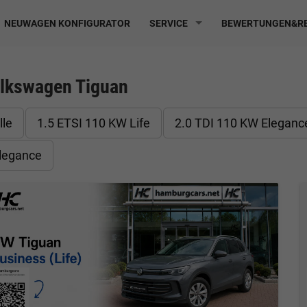
NEUWAGEN KONFIGURATOR
SERVICE
BEWERTUNGEN&RE
lkswagen Tiguan
lle
1.5 ETSI 110 KW Life
2.0 TDI 110 KW Eleganc
legance