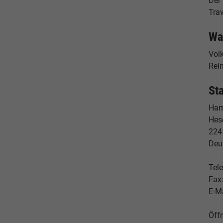
Der
Tra
Wa
Vol
Reim
St
Ham
Hes
224
Deu
Tele
Fax
E-M
Öff