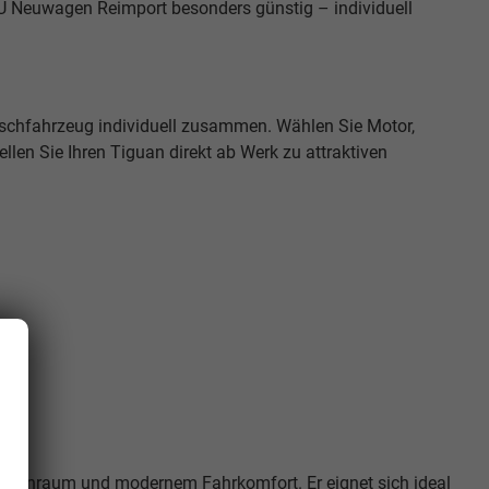
EU Neuwagen Reimport besonders günstig – individuell
nschfahrzeug individuell zusammen. Wählen Sie Motor,
len Sie Ihren Tiguan direkt ab Werk zu attraktiven
 Innenraum und modernem Fahrkomfort. Er eignet sich ideal