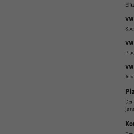
Effi
VW 
Spar
VW 
Plug
VW
Allr
Pl
Der
je n
Ko