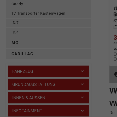
Caddy
Fahrz
T7 Transporter Kastenwagen
Kraf
Leis
ID.7
ID.4
3
MG
in
V
CADILLAC
C
C
FAHRZEUG
GRUNDAUSSTATTUNG
VW
INNEN & AUSSEN
VW
INFOTAINMENT
Der