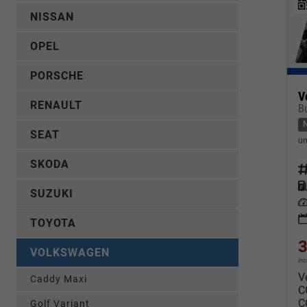
NISSAN
OPEL
PORSCHE
V
RENAULT
B
SEAT
un
SKODA
Fahrz
Kraf
SUZUKI
Leis
TOYOTA
3
VOLKSWAGEN
in
V
Caddy Maxi
C
C
Golf Variant