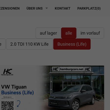
ZENSIONEN
ÜBER UNS
KONTAKT
PARKPLATZ(
0
)
auf lager
alle
im vorlauf
e
2.0 TDI 110 KW Life
Business (Life)