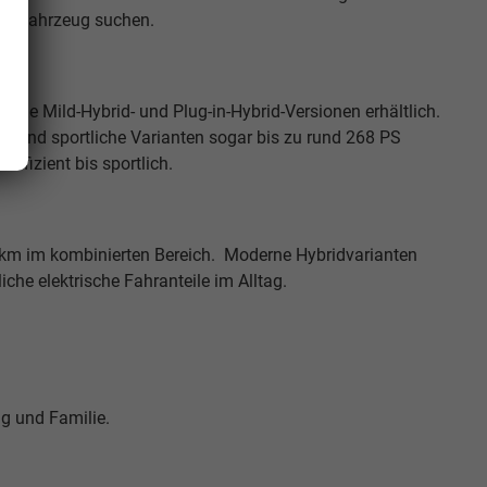
iges Fahrzeug suchen.
wie Mild-Hybrid- und Plug-in-Hybrid-Versionen erhältlich.
ährend sportliche Varianten sogar bis zu rund 268 PS
effizient bis sportlich.
00 km im kombinierten Bereich. Moderne Hybridvarianten
che elektrische Fahranteile im Alltag.
ag und Familie.