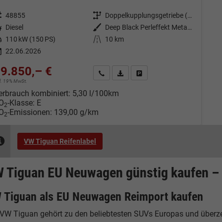
eugnr.
48855
Getriebe
Doppelkupplungsgetriebe (DSG)
tstoff
Diesel
Außenfarbe
Deep Black Perleffekt Metallic
tung
110 kW (150 PS)
Kilometerstand
10 km
22.06.2026
9.850,– €
Kontakt & Angebot anfordern
PDF-Datei, Fahrzeugexposé drucken
Fahrzeug merken/Expose dru
cl. 19% MwSt.
erbrauch kombiniert:
5,30 l/100km
O
-Klasse:
E
2
O
-Emissionen:
139,00 g/km
2
VW Tiguan Reifenlabel
 Tiguan EU Neuwagen günstig kaufen – 
 Tiguan als EU Neuwagen Reimport kaufen
 VW Tiguan gehört zu den beliebtesten SUVs Europas und überze