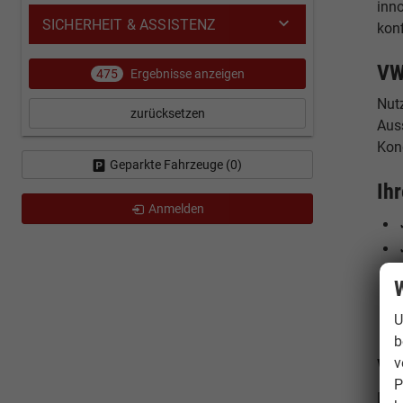
inn
SICHERHEIT & ASSISTENZ
konf
VW
475
Ergebnisse anzeigen
Nut
zurücksetzen
Auss
Kon
Geparkte Fahrzeuge (
0
)
Ih
Anmelden
W
U
b
v
VW
P
Der