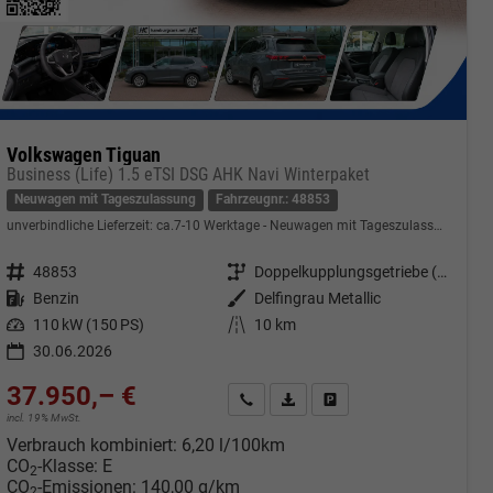
Volkswagen Tiguan
Business (Life) 1.5 eTSI DSG AHK Navi Winterpaket
Neuwagen mit Tageszulassung
Fahrzeugnr.: 48853
unverbindliche Lieferzeit: ca.7-10 Werktage
Neuwagen mit Tageszulassung
Fahrzeugnr.
48853
Getriebe
Doppelkupplungsgetriebe (DSG)
Kraftstoff
Benzin
Außenfarbe
Delfingrau Metallic
Leistung
110 kW (150 PS)
Kilometerstand
10 km
30.06.2026
37.950,– €
cken
Kontakt & Angebot anfordern
PDF-Datei, Fahrzeugexposé druc
Fahrzeug merken/Expose 
incl. 19% MwSt.
Verbrauch kombiniert:
6,20 l/100km
CO
-Klasse:
E
2
CO
-Emissionen:
140,00 g/km
2