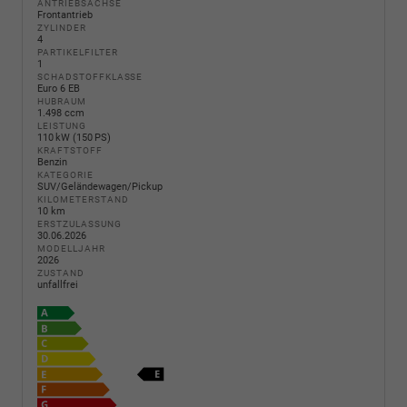
ANTRIEBSACHSE
Frontantrieb
ZYLINDER
4
PARTIKELFILTER
1
SCHADSTOFFKLASSE
Euro 6 EB
HUBRAUM
1.498 ccm
LEISTUNG
110 kW (150 PS)
KRAFTSTOFF
Benzin
KATEGORIE
SUV/Geländewagen/Pickup
KILOMETERSTAND
10 km
ERSTZULASSUNG
30.06.2026
MODELLJAHR
2026
ZUSTAND
unfallfrei