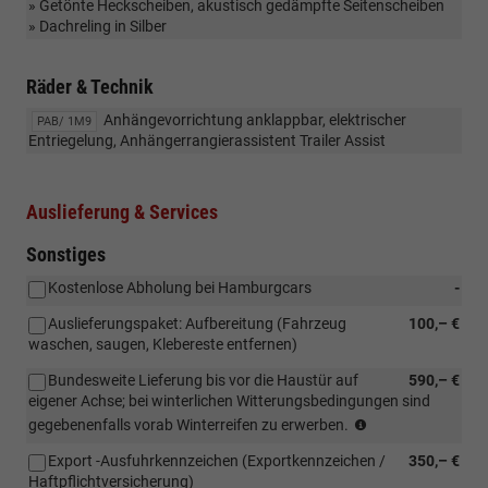
» Getönte Heckscheiben, akustisch gedämpfte Seitenscheiben
» Dachreling in Silber
Räder & Technik
Anhängevorrichtung anklappbar, elektrischer
PAB/ 1M9
Entriegelung, Anhängerrangierassistent Trailer Assist
Auslieferung & Services
Sonstiges
Kostenlose Abholung bei Hamburgcars
-
Auslieferungspaket: Aufbereitung (Fahrzeug
100,– €
waschen, saugen, Klebereste entfernen)
Bundesweite Lieferung bis vor die Haustür auf
590,– €
eigener Achse; bei winterlichen Witterungsbedingungen sind
Bundesweite
gegebenenfalls vorab Winterreifen zu erwerben.
Lieferung
Export -Ausfuhrkennzeichen (Exportkennzeichen /
350,– €
bis
Haftpflichtversicherung)
vor