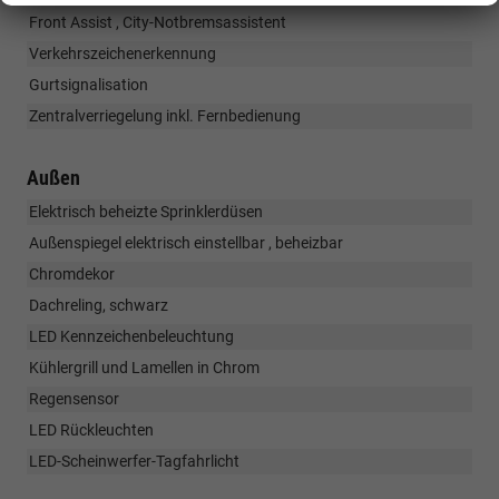
Front Assist , City-Notbremsassistent
Verkehrszeichenerkennung
Gurtsignalisation
Zentralverriegelung inkl. Fernbedienung
Außen
Elektrisch beheizte Sprinklerdüsen
Außenspiegel elektrisch einstellbar , beheizbar
Chromdekor
Dachreling, schwarz
LED Kennzeichenbeleuchtung
Kühlergrill und Lamellen in Chrom
Regensensor
LED Rückleuchten
LED-Scheinwerfer-Tagfahrlicht