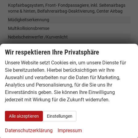
Kopfairbagsystem, Front- Fondpassagiere, inkl. Seitenairbags
vorne & hinten, Beifahrerairbag-Deaktivierung, Center Airbag
Müdigkeitserkennung
Multikollisionsbremse
Nebelscheinwerfer /Kurvenlicht
Rückfahrkamera Rear View
Wir respektieren Ihre Privatsphäre
Parkassistent "Park Assist Plus" inkl. Einparkhilfe -
Parksensoren vorne und hinten / automatisch Parken.
Unsere Website setzt Cookies ein, um unsere Dienste für
Proaktives Insassenschutzsystem (PreCrash)
Sie bereitzustellen. Hierbei berücksichtigen wir Ihre
Auswahl und verarbeiten nur die Daten für Marketing,
Assistenzpaket: Spurhalteassistent "Lane Assist" /
Spurwechselassistent "Side Assist", Ausparkassistent und
Analytics und Personalisierung, für die Sie uns Ihr
Ausstiegswarnung / Kreuzungsassistent/ Stauassistent/
Einverständnis geben. Sie können Ihre Einwilligung
Notfallassistent ( IQ.Drive)
jederzeit mit Wirkung für die Zukunft widerrufen.
Fahrerassistenzpaket Plus :
» Spurwechselassistent Side Assist (Toter Winkel) und
Ausparkassistent,
Alle akzeptieren
Einstellungen
» Parklenkassistent Park Assist inkl. Einparkhilfe,
» Emergency Assist (nur für DSG Varianten)
Datenschutzerklärung
Impressum
Start-Stopp-System