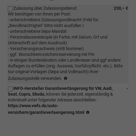
die
Zulassung über Zulassungsdienst
230,– €
Haustür
Wir benötigen von Ihnen per Post:
auf
- unterschriebene Zulassungsvollmacht (Feld für
eigener
„Bevollmächtigten“ bitte nicht ausfüllen )
Achse;
- unterschriebene Sepa-Mandat
bei
- Personalausweiskopie (in Farbe, mit Datum, Ort und
winterlichen
Unterschrift auf dem Ausdruck)
Bedingungen
- Versicherungsnachweis (eVB Nummer)
ist
- ggf. Wunschkennzeichenreservierung mit Pin
eine
- in einigen Bundesländern oder Landkreisen sind ggf andere
vorherige
Auflagen zu erfüllen (orig. Ausweis, Vorführpflicht. etc.). Bitte
Absprache
nur original Vorlagen (Sepa und Vollmacht) Ihrer
erforderlich
(Kunde
Zulassungsstelle verwenden.
(ggf.
sendet
muss
INFO-Hersteller Garantieverlängerung für VW, Audi,
-
EVB
Winterbereifung
Seat, Cupra, Skoda,
können Sie jederzeit, eigenständig &
Nummer
vorab
individuell unter folgender Adresse abschließen:
und
erworben
https://www.vwfs.de/auto-
alle
werden.
INFO
für
versichern/garantieverlaengerung.html
eine
Zulassung
benötigten
Vollmachten