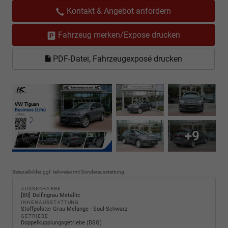
Kontakt & Angebot anfordern
Fahrzeug merken/Expose drucken
PDF-Datei, Fahrzeugexposé drucken
+9
Beispielbilder, ggf. teilweise mit Sonderausstattung
AUSSENFARBE
B0
Delfingrau Metallic
INNENAUSSTATTUNG
Stoffpolster Grau Melange - Soul-Schwarz
GETRIEBE
Doppelkupplungsgetriebe (DSG)