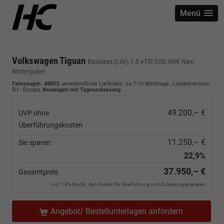
Menü
Volkswagen Tiguan
Business (Life) 1.5 eTSI DSG AHK Navi
Winterpaket
Fahrzeugnr.
:
48853
, unverbindliche Lieferzeit: ca.7-10 Werktage , Landesversion:
EU - Europa,
Neuwagen mit Tageszulassung
49.200,– €
UVP ohne
Überführungskosten
11.250,– €
Sie sparen:
22,9%
37.950,– €
Gesamtpreis
incl. 19% MwSt., den Kosten für Überführung und Zulassungspapieren
Angebot/ Bestellunterlagen anfordern