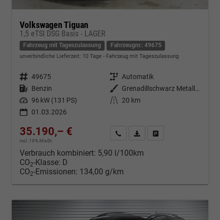
Volkswagen Tiguan
1,5 eTSI DSG Basis - LAGER
Fahrzeug mit Tageszulassung
Fahrzeugnr.: 49675
unverbindliche Lieferzeit:
10 Tage
Fahrzeug mit Tageszulassung
Fahrzeugnr.
49675
Getriebe
Automatik
Kraftstoff
Benzin
Außenfarbe
Grenadillschwarz Metallic (0E)
Leistung
96 kW (131 PS)
Kilometerstand
20 km
01.03.2026
35.190,– €
Kontakt & Angebot anfordern
PDF-Datei, Fahrzeugexposé d
Fahrzeug merken/Expo
incl. 19% MwSt.
Verbrauch kombiniert:
5,90 l/100km
CO
-Klasse:
D
2
CO
-Emissionen:
134,00 g/km
2