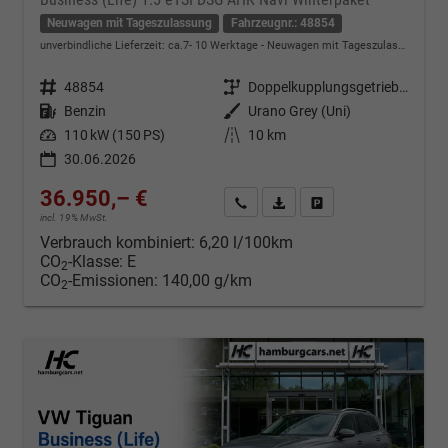
Neuwagen mit Tageszulassung
Fahrzeugnr.: 48854
unverbindliche Lieferzeit: ca.7- 10 Werktage
Neuwagen mit Tageszulassung
Fahrzeugnr.
48854
Getriebe
Doppelkupplungsgetriebe (DSG)
Kraftstoff
Benzin
Außenfarbe
Urano Grey (Uni)
Leistung
110 kW (150 PS)
Kilometerstand
10 km
30.06.2026
36.950,– €
Kontakt & Angebot anfordern
PDF-Datei, Fahrzeugexposé d
Fahrzeug merken/Expo
incl. 19% MwSt.
Verbrauch kombiniert:
6,20 l/100km
CO
-Klasse:
E
2
CO
-Emissionen:
140,00 g/km
2