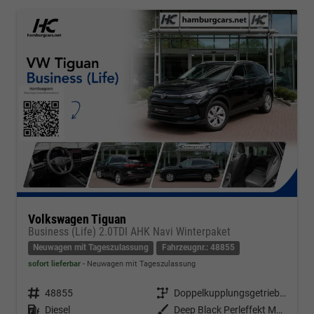
Volkswagen Tiguan
Business (Life) 2.0TDI AHK Navi Winterpaket
Neuwagen mit Tageszulassung
Fahrzeugnr.: 48855
sofort lieferbar
Neuwagen mit Tageszulassung
Fahrzeugnr.
48855
Getriebe
Doppelkupplungsgetriebe (DSG)
Kraftstoff
Diesel
Außenfarbe
Deep Black Perleffekt Metallic