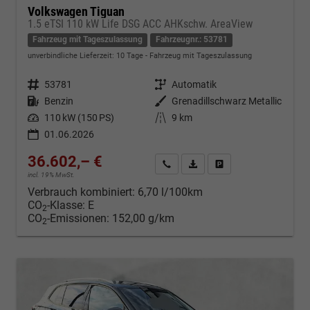
Volkswagen Tiguan
1.5 eTSI 110 kW Life DSG ACC AHKschw. AreaView
Fahrzeug mit Tageszulassung
Fahrzeugnr.: 53781
unverbindliche Lieferzeit:
10 Tage
Fahrzeug mit Tageszulassung
Fahrzeugnr.
53781
Getriebe
Automatik
Kraftstoff
Benzin
Außenfarbe
Grenadillschwarz Metallic
Leistung
110 kW (150 PS)
Kilometerstand
9 km
01.06.2026
36.602,– €
Kontakt & Angebot anfordern
PDF-Datei, Fahrzeugexposé d
Fahrzeug merken/Expo
incl. 19% MwSt.
Verbrauch kombiniert:
6,70 l/100km
CO
-Klasse:
E
2
CO
-Emissionen:
152,00 g/km
2