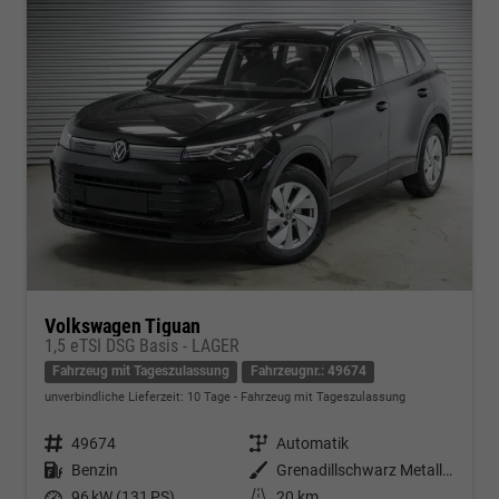
Volkswagen Tiguan
1,5 eTSI DSG Basis - LAGER
Fahrzeug mit Tageszulassung
Fahrzeugnr.: 49674
unverbindliche Lieferzeit:
10 Tage
Fahrzeug mit Tageszulassung
Fahrzeugnr.
49674
Getriebe
Automatik
Kraftstoff
Benzin
Außenfarbe
Grenadillschwarz Metallic (0E)
Leistung
96 kW (131 PS)
Kilometerstand
20 km