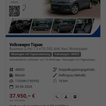
Volkswagen Tiguan
Business (Life) 1.5 eTSI DSG AHK Navi Winterpaket
Neuwagen mit Tageszulassung
Fahrzeugnr.: 48853
unverbindliche Lieferzeit: ca.7-10 Werktage
Neuwagen mit Tageszulassung
Fahrzeugnr.
48853
Getriebe
Doppelkupplungsgetriebe (DSG)
Kraftstoff
Benzin
Außenfarbe
Delfingrau Metallic
Leistung
110 kW (150 PS)
Kilometerstand
10 km
30.06.2026
37.950,– €
Kontakt & Angebot anfordern
PDF-Datei, Fahrzeugexposé d
Fahrzeug merken/Expo
incl. 19% MwSt.