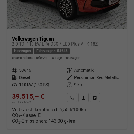
Volkswagen Tiguan
2.0 TDI 110 kW Life DSG / LED Plus AHK 18Z
Neuwagen
Fahrzeugnr.: 53646
unverbindliche Lieferzeit:
10 Tage
Neuwagen
Fahrzeugnr.
53646
Getriebe
Automatik
Kraftstoff
Diesel
Außenfarbe
Persimmon Red Metallic
Leistung
110 kW (150 PS)
Kilometerstand
9 km
39.515,– €
Kontakt & Angebot anfordern
PDF-Datei, Fahrzeugexposé d
Fahrzeug merken/Expo
incl. 19% MwSt.
Verbrauch kombiniert:
5,50 l/100km
CO
-Klasse:
E
2
CO
-Emissionen:
143,00 g/km
2