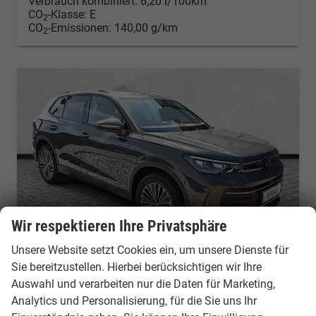
Verbrauch kombiniert:
6,20 l/100km
CO
-Klasse:
E
2
CO
-Emissionen:
140,00 g/km
2
Wir respektieren Ihre Privatsphäre
Unsere Website setzt Cookies ein, um unsere Dienste für
Sie bereitzustellen. Hierbei berücksichtigen wir Ihre
Volkswagen Tiguan
Auswahl und verarbeiten nur die Daten für Marketing,
2.0 TDI 110 kW Life DSG / LED Plus AHK 18Z
Analytics und Personalisierung, für die Sie uns Ihr
Neuwagen
Fahrzeugnr.: 53983