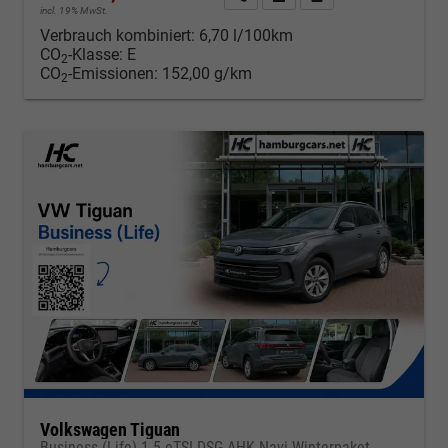
incl. 19% MwSt.
Verbrauch kombiniert:
6,70 l/100km
CO
-Klasse:
E
2
CO
-Emissionen:
152,00 g/km
2
Volkswagen Tiguan
Business (Life) 1.5 eTSI DSG AHK Navi Winterpaket