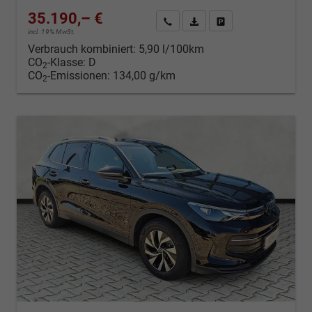
35.190,– €
Kontakt & Angebot anfordern
PDF-Datei, Fahrzeugexposé d
Fahrzeug merken/Expo
incl. 19% MwSt.
Verbrauch kombiniert:
5,90 l/100km
CO
-Klasse:
D
2
CO
-Emissionen:
134,00 g/km
2