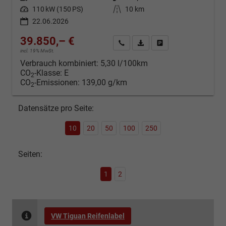
Leistung
110 kW (150 PS)
Kilometerstand
10 km
22.06.2026
39.850,– €
Kontakt & Angebot anfordern
PDF-Datei, Fahrzeugexposé d
Fahrzeug merken/Expo
incl. 19% MwSt.
Verbrauch kombiniert:
5,30 l/100km
CO
-Klasse:
E
2
CO
-Emissionen:
139,00 g/km
2
Datensätze pro Seite:
10
20
50
100
250
Seiten:
1
2
VW Tiguan Reifenlabel