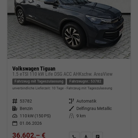
Volkswagen Tiguan
1.5 eTSI 110 kW Life DSG ACC AHKschw. AreaView
Fahrzeug mit Tageszulassung
Fahrzeugnr.: 53782
unverbindliche Lieferzeit:
10 Tage
Fahrzeug mit Tageszulassung
Fahrzeugnr.
53782
Getriebe
Automatik
Kraftstoff
Benzin
Außenfarbe
Delfingrau Metallic
Leistung
110 kW (150 PS)
Kilometerstand
9 km
01.06.2026
36.602,– €
Kontakt & Angebot anfordern
PDF-Datei, Fahrzeugexposé d
Fahrzeug merken/Expo