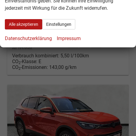
Einverständnis geben. Sie können Ihre Einwilligung
unverbindliche Lieferzeit:
10 Tage
Neuwagen
jederzeit mit Wirkung für die Zukunft widerrufen.
Fahrzeugnr.
53983
Getriebe
Automatik
Kraftstoff
Diesel
Außenfarbe
Delfingrau-metallic
Alle akzeptieren
Einstellungen
Leistung
110 kW (150 PS)
Kilometerstand
9 km
Datenschutzerklärung
Impressum
39.315,– €
Kontakt & Angebot anfordern
PDF-Datei, Fahrzeugexposé d
Fahrzeug merken/Expo
incl. 19% MwSt.
Verbrauch kombiniert:
5,50 l/100km
CO
-Klasse:
E
2
CO
-Emissionen:
143,00 g/km
2