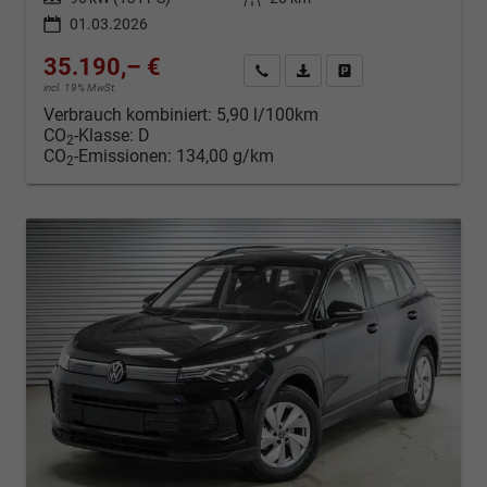
01.03.2026
35.190,– €
Kontakt & Angebot anfordern
PDF-Datei, Fahrzeugexposé d
Fahrzeug merken/Expo
incl. 19% MwSt.
Verbrauch kombiniert:
5,90 l/100km
CO
-Klasse:
D
2
CO
-Emissionen:
134,00 g/km
2