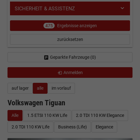
SICHERHEIT & ASSISTENZ
475
Ergebnisse anzeigen
zurücksetzen
Geparkte Fahrzeuge (
0
)
Anmelden
auf lager
alle
im vorlauf
Volkswagen Tiguan
Alle
1.5 ETSI 110 KW Life
2.0 TDI 110 KW Elegance
2.0 TDI 110 KW Life
Business (Life)
Elegance