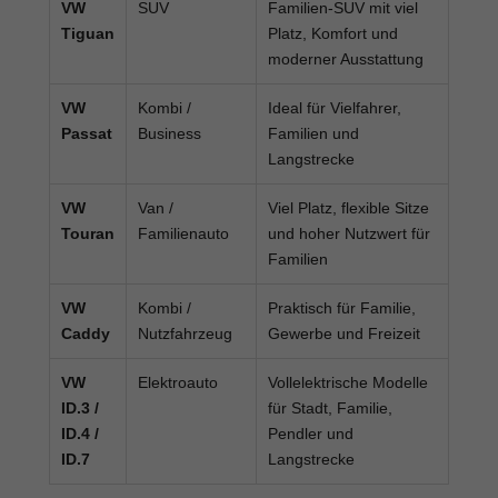
VW
SUV
Familien-SUV mit viel
Tiguan
Platz, Komfort und
moderner Ausstattung
VW
Kombi /
Ideal für Vielfahrer,
Passat
Business
Familien und
Langstrecke
VW
Van /
Viel Platz, flexible Sitze
Touran
Familienauto
und hoher Nutzwert für
Familien
VW
Kombi /
Praktisch für Familie,
Caddy
Nutzfahrzeug
Gewerbe und Freizeit
VW
Elektroauto
Vollelektrische Modelle
ID.3 /
für Stadt, Familie,
ID.4 /
Pendler und
ID.7
Langstrecke