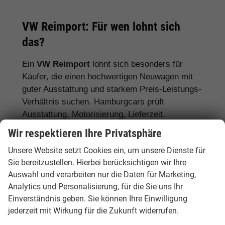
VW Reimport: Für wen lohnt sich
das?
Ein
VW Reimport
lohnt sich besonders für
Käufer, die einen hochwertigen Neuwagen mit
guter Ausstattung und starkem Preis-Leistungs-
Verhältnis suchen. Hamburgcars prüft
Ausstattung, Motorisierung, Lieferzeit,
Garantiebedingungen und Fahrzeugdetails
Wir respektieren Ihre Privatsphäre
transparent vor dem Kauf.
Unsere Website setzt Cookies ein, um unsere Dienste für
Für Stadtfahrer:
VW Polo, VW Golf, VW
Sie bereitzustellen. Hierbei berücksichtigen wir Ihre
Auswahl und verarbeiten nur die Daten für Marketing,
ID.3
Analytics und Personalisierung, für die Sie uns Ihr
Für Familien:
VW Tiguan, VW Passat
Einverständnis geben. Sie können Ihre Einwilligung
Variant, VW Touran, VW Caddy
jederzeit mit Wirkung für die Zukunft widerrufen.