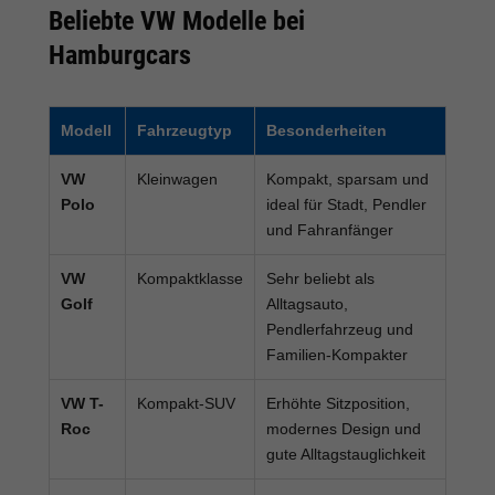
Beliebte VW Modelle bei
Hamburgcars
Modell
Fahrzeugtyp
Besonderheiten
VW
Kleinwagen
Kompakt, sparsam und
Polo
ideal für Stadt, Pendler
und Fahranfänger
VW
Kompaktklasse
Sehr beliebt als
Golf
Alltagsauto,
Pendlerfahrzeug und
Familien-Kompakter
VW T-
Kompakt-SUV
Erhöhte Sitzposition,
Roc
modernes Design und
gute Alltagstauglichkeit