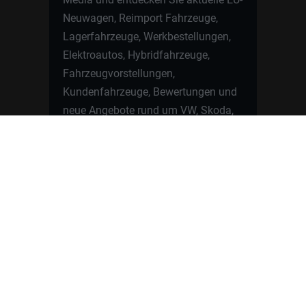
Neuwagen, Reimport Fahrzeuge,
Lagerfahrzeuge, Werkbestellungen,
Elektroautos, Hybridfahrzeuge,
Fahrzeugvorstellungen,
Kundenfahrzeuge, Bewertungen und
neue Angebote rund um VW, Skoda,
Toyota, Nissan, Renault, Dacia,
CUPRA und viele weitere Marken.
Startseite
Fahrzeuge finden
Neuwagen Konfigurator
Reimport
Ratgeber
Finanzierung
Kontakt
Hamburgcars GmbH · Heselstücken 19 ·
22453 Hamburg