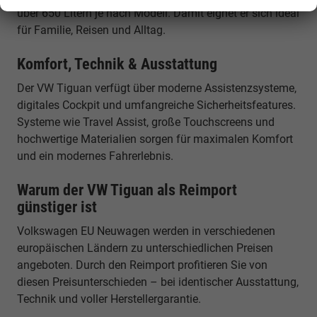
über 650 Litern je nach Modell. Damit eignet er sich ideal
für Familie, Reisen und Alltag.
Komfort, Technik & Ausstattung
Der VW Tiguan verfügt über moderne Assistenzsysteme,
digitales Cockpit und umfangreiche Sicherheitsfeatures.
Systeme wie Travel Assist, große Touchscreens und
hochwertige Materialien sorgen für maximalen Komfort
und ein modernes Fahrerlebnis.
Warum der VW Tiguan als Reimport
günstiger ist
Volkswagen EU Neuwagen werden in verschiedenen
europäischen Ländern zu unterschiedlichen Preisen
angeboten. Durch den Reimport profitieren Sie von
diesen Preisunterschieden – bei identischer Ausstattung,
Technik und voller Herstellergarantie.