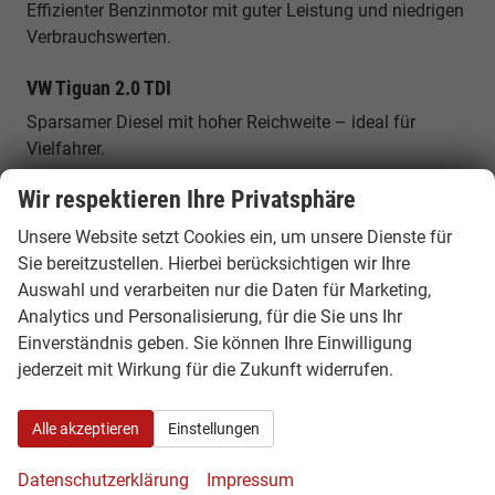
Effizienter Benzinmotor mit guter Leistung und niedrigen
Verbrauchswerten.
VW Tiguan 2.0 TDI
Sparsamer Diesel mit hoher Reichweite – ideal für
Vielfahrer.
Wir respektieren Ihre Privatsphäre
VW Tiguan eHybrid
Plug-in-Hybrid mit elektrischer Reichweite und hoher
Unsere Website setzt Cookies ein, um unsere Dienste für
Effizienz im Alltag.
Sie bereitzustellen. Hierbei berücksichtigen wir Ihre
Auswahl und verarbeiten nur die Daten für Marketing,
VW Tiguan 4MOTION
Analytics und Personalisierung, für die Sie uns Ihr
Einverständnis geben. Sie können Ihre Einwilligung
Allradversion für bessere Traktion und Sicherheit bei
jederzeit mit Wirkung für die Zukunft widerrufen.
allen Straßenverhältnissen.
Platzangebot & Alltagstauglichkeit
Alle akzeptieren
Einstellungen
Der VW Tiguan bietet großzügigen Innenraum für bis zu
Datenschutzerklärung
Impressum
5 Personen sowie ein flexibles Kofferraumvolumen von