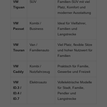
VW
SUV
Familien-SUV mit viel
Tiguan
Platz, Komfort und
moderner Ausstattung
VW
Kombi /
Ideal für Vielfahrer,
Passat
Business
Familien und
Langstrecke
VW
Van /
Viel Platz, flexible Sitze
Touran
Familienauto
und hoher Nutzwert für
Familien
VW
Kombi /
Praktisch für Familie,
Caddy
Nutzfahrzeug
Gewerbe und Freizeit
VW
Elektroauto
Vollelektrische Modelle
ID.3 /
für Stadt, Familie,
ID.4 /
Pendler und
ID.7
Langstrecke