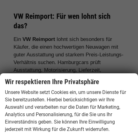
VW Reimport: Für wen lohnt sich
das?
Ein
VW Reimport
lohnt sich besonders für
Käufer, die einen hochwertigen Neuwagen mit
guter Ausstattung und starkem Preis-Leistungs-
Verhältnis suchen. Hamburgcars prüft
Ausstattung, Motorisierung, Lieferzeit,
Garantiebedingungen und Fahrzeugdetails
Wir respektieren Ihre Privatsphäre
transparent vor dem Kauf.
Unsere Website setzt Cookies ein, um unsere Dienste für
Für Stadtfahrer:
VW Polo, VW Golf, VW
Sie bereitzustellen. Hierbei berücksichtigen wir Ihre
Auswahl und verarbeiten nur die Daten für Marketing,
ID.3
Analytics und Personalisierung, für die Sie uns Ihr
Für Familien:
VW Tiguan, VW Passat
Einverständnis geben. Sie können Ihre Einwilligung
Variant, VW Touran, VW Caddy
jederzeit mit Wirkung für die Zukunft widerrufen.