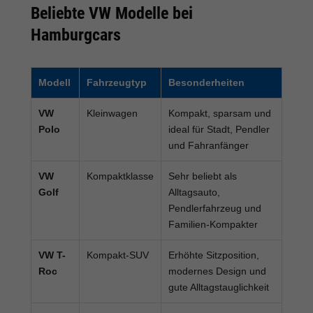
Beliebte VW Modelle bei
Hamburgcars
Modell
Fahrzeugtyp
Besonderheiten
VW
Kleinwagen
Kompakt, sparsam und
Polo
ideal für Stadt, Pendler
und Fahranfänger
VW
Kompaktklasse
Sehr beliebt als
Golf
Alltagsauto,
Pendlerfahrzeug und
Familien-Kompakter
VW T-
Kompakt-SUV
Erhöhte Sitzposition,
Roc
modernes Design und
gute Alltagstauglichkeit