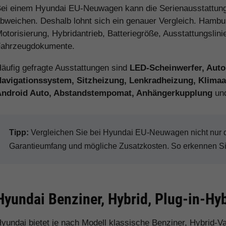
ei einem Hyundai EU-Neuwagen kann die Serienausstattung
bweichen. Deshalb lohnt sich ein genauer Vergleich. Hamburg
otorisierung, Hybridantrieb, Batteriegröße, Ausstattungslini
ahrzeugdokumente.
äufig gefragte Ausstattungen sind
LED-Scheinwerfer, Auto
avigationssystem, Sitzheizung, Lenkradheizung, Klimaau
Android Auto, Abstandstempomat, Anhängerkupplung
und
Tipp:
Vergleichen Sie bei Hyundai EU-Neuwagen nicht nur de
Garantieumfang und mögliche Zusatzkosten. So erkennen Sie 
Hyundai Benziner, Hybrid, Plug-in-Hyb
yundai bietet je nach Modell klassische Benziner, Hybrid-Va