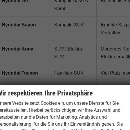
Hyundai i30
Kompaktklasse /
Beliebt als A
Kombi
Hyundai Bayon
Kompakt-SUV
Erhöhte Sitzp
Verhältnis
Hyundai Kona
SUV / Elektro-
Modernes Komp
SUV
Elektro erhältl
Hyundai Tucson
Familien-SUV
Viel Platz, m
Hyundai Santa Fe
Großes SUV
Komfortables 
ir respektieren Ihre Privatsphäre
nsere Website setzt Cookies ein, um unsere Dienste für Sie
Hyundai IONIQ 5 /
Elektroauto
Vollelektrisc
ereitzustellen. Hierbei berücksichtigen wir Ihre Auswahl und
IONIQ 6
Alltagstauglic
erarbeiten nur die Daten für Marketing, Analytics und
ersonalisierung, für die Sie uns Ihr Einverständnis geben. Sie