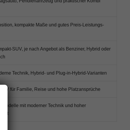
lltagsauto, Pendlerfahrzeug und praktischer Kombi
osition, kompakte Maße und gutes Preis-Leistungs-
akt-SUV, je nach Angebot als Benziner, Hybrid oder
ich
oderne Technik, Hybrid- und Plug-in-Hybrid-Varianten
SUV für Familie, Reise und hohe Platzansprüche
he Modelle mit moderner Technik und hoher
hkeit