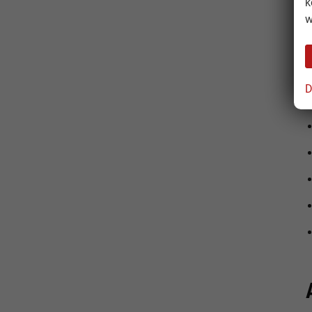
k
w
G
D
L