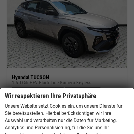
Hyundai TUCSON
1.6 T-Gdi HEV Black Line Kamera Keyless
Fahrzeug mit Tageszulassung
Fahrzeugnr.: 53608
Wir respektieren Ihre Privatsphäre
unverbindliche Lieferzeit:
10 Tage
Fahrzeug mit Tageszulassung
Unsere Website setzt Cookies ein, um unsere Dienste für
Fahrzeugnr.
53608
Getriebe
Automatik
Sie bereitzustellen. Hierbei berücksichtigen wir Ihre
Kraftstoff
Benzin
Außenfarbe
Shimmering Silver Metallic
Auswahl und verarbeiten nur die Daten für Marketing,
Leistung
176 kW (239 PS)
Kilometerstand
9 km
Analytics und Personalisierung, für die Sie uns Ihr
01.05.2026