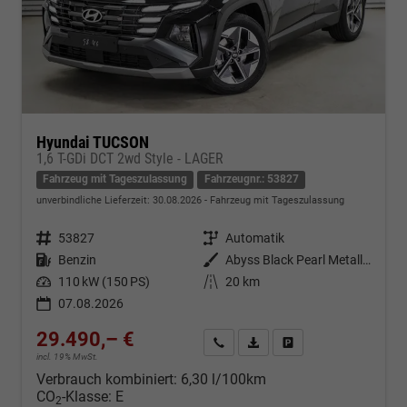
Hyundai TUCSON
1,6 T-GDi DCT 2wd Style - LAGER
Fahrzeug mit Tageszulassung
Fahrzeugnr.: 53827
unverbindliche Lieferzeit:
30.08.2026
Fahrzeug mit Tageszulassung
Fahrzeugnr.
53827
Getriebe
Automatik
Kraftstoff
Benzin
Außenfarbe
Abyss Black Pearl Metallic ()
Leistung
110 kW (150 PS)
Kilometerstand
20 km
07.08.2026
29.490,– €
Kontakt & Angebot anfordern
PDF-Datei, Fahrzeugexposé d
Fahrzeug merken/Expo
incl. 19% MwSt.
Verbrauch kombiniert:
6,30 l/100km
CO
-Klasse:
E
2