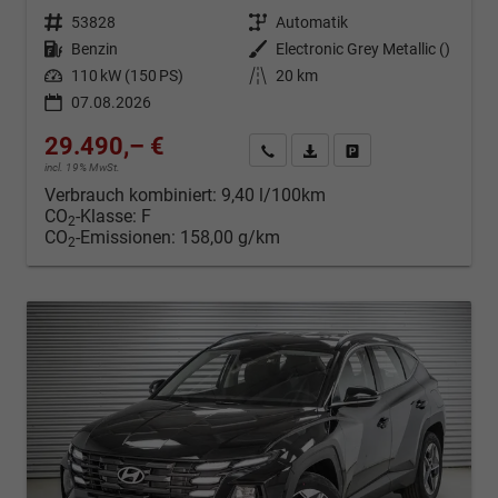
Fahrzeugnr.
53828
Getriebe
Automatik
Kraftstoff
Benzin
Außenfarbe
Electronic Grey Metallic ()
Leistung
110 kW (150 PS)
Kilometerstand
20 km
07.08.2026
29.490,– €
Kontakt & Angebot anfordern
PDF-Datei, Fahrzeugexposé d
Fahrzeug merken/Expo
incl. 19% MwSt.
Verbrauch kombiniert:
9,40 l/100km
CO
-Klasse:
F
2
CO
-Emissionen:
158,00 g/km
2