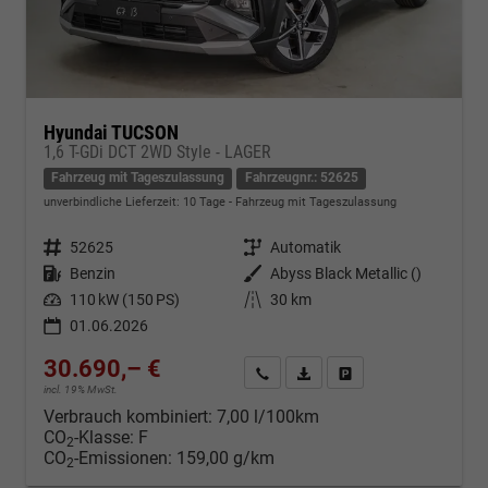
Hyundai TUCSON
1,6 T-GDi DCT 2WD Style - LAGER
Fahrzeug mit Tageszulassung
Fahrzeugnr.: 52625
unverbindliche Lieferzeit:
10 Tage
Fahrzeug mit Tageszulassung
Fahrzeugnr.
52625
Getriebe
Automatik
Kraftstoff
Benzin
Außenfarbe
Abyss Black Metallic ()
Leistung
110 kW (150 PS)
Kilometerstand
30 km
01.06.2026
30.690,– €
Kontakt & Angebot anfordern
PDF-Datei, Fahrzeugexposé d
Fahrzeug merken/Expo
incl. 19% MwSt.
Verbrauch kombiniert:
7,00 l/100km
CO
-Klasse:
F
2
CO
-Emissionen:
159,00 g/km
2