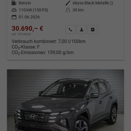
Kraftstoff
Benzin
Außenfarbe
Abyss Black Metallic ()
Leistung
110 kW (150 PS)
Kilometerstand
30 km
01.06.2026
30.690,– €
Kontakt & Angebot anfordern
PDF-Datei, Fahrzeugexposé d
Fahrzeug merken/Expo
incl. 19% MwSt.
Verbrauch kombiniert:
7,00 l/100km
CO
-Klasse:
F
2
CO
-Emissionen:
159,00 g/km
2