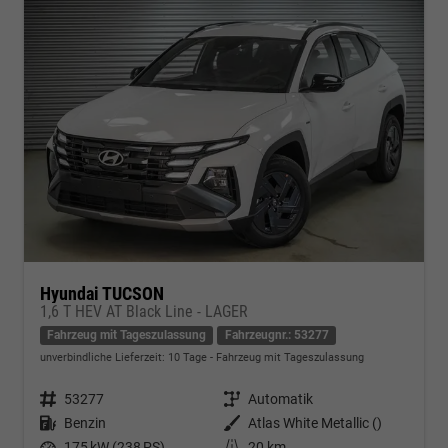
Hyundai TUCSON
1,6 T HEV AT Black Line - LAGER
Fahrzeug mit Tageszulassung
Fahrzeugnr.: 53277
unverbindliche Lieferzeit:
10 Tage
Fahrzeug mit Tageszulassung
Fahrzeugnr.
53277
Getriebe
Automatik
Kraftstoff
Benzin
Außenfarbe
Atlas White Metallic ()
Leistung
175 kW (238 PS)
Kilometerstand
20 km