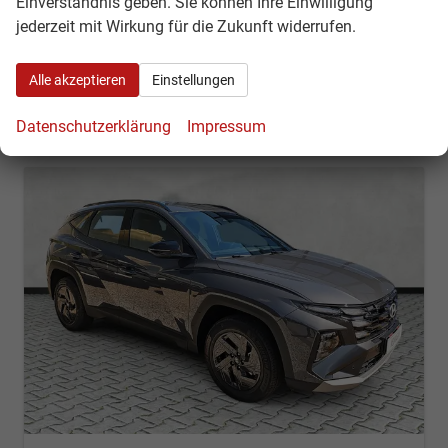
Einverständnis geben. Sie können Ihre Einwilligung
31.690,– €
jederzeit mit Wirkung für die Zukunft widerrufen.
Kontakt & Angebot anfordern
PDF-Datei, Fahrzeugexposé d
Fahrzeug merken/Expo
incl. 19% MwSt.
Verbrauch kombiniert:
5,60 l/100km
Alle akzeptieren
Einstellungen
CO
-Klasse:
D
2
CO
-Emissionen:
126,00 g/km
2
Datenschutzerklärung
Impressum