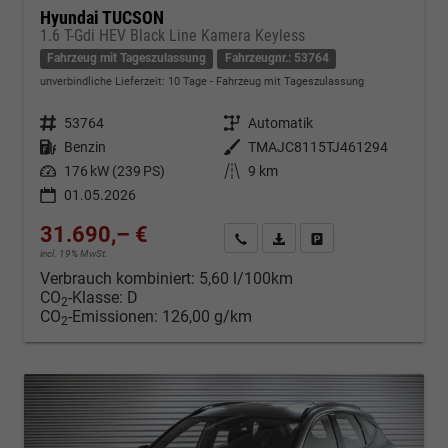
Hyundai TUCSON
1.6 T-Gdi HEV Black Line Kamera Keyless
Fahrzeug mit Tageszulassung
Fahrzeugnr.: 53764
unverbindliche Lieferzeit:
10 Tage
Fahrzeug mit Tageszulassung
Fahrzeugnr.
53764
Getriebe
Automatik
Kraftstoff
Benzin
Außenfarbe
TMAJC8115TJ461294
Leistung
176 kW (239 PS)
Kilometerstand
9 km
01.05.2026
31.690,– €
Kontakt & Angebot anfordern
PDF-Datei, Fahrzeugexposé d
Fahrzeug merken/Expo
incl. 19% MwSt.
Verbrauch kombiniert:
5,60 l/100km
CO
-Klasse:
D
2
CO
-Emissionen:
126,00 g/km
2