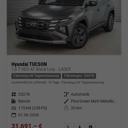
Hyundai TUCSON
1,6 T HEV AT Black Line - LAGER
Fahrzeug mit Tageszulassung
Fahrzeugnr.: 53278
unverbindliche Lieferzeit:
10 Tage
Fahrzeug mit Tageszulassung
Fahrzeugnr.
53278
Getriebe
Automatik
Kraftstoff
Benzin
Außenfarbe
Pine Green Matt Metallic ()
Leistung
175 kW (238 PS)
Kilometerstand
20 km
01.06.2026
31.691,– €
Kontakt & Angebot anfordern
PDF-Datei, Fahrzeugexposé d
Fahrzeug merken/Expo