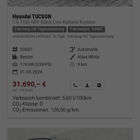
Hyundai TUCSON
1.6 T-Gdi HEV Black Line Kamera Keyless
Fahrzeug mit Tageszulassung
Fahrzeugnr.: 53607
unverbindliche Lieferzeit:
10 Tage
Fahrzeug mit Tageszulassung
Fahrzeugnr.
53607
Getriebe
Automatik
Kraftstoff
Benzin
Außenfarbe
Atlas White
Leistung
176 kW (239 PS)
Kilometerstand
9 km
01.05.2026
31.690,– €
Kontakt & Angebot anfordern
PDF-Datei, Fahrzeugexposé d
Fahrzeug merken/Expo
incl. 19% MwSt.
Verbrauch kombiniert:
5,60 l/100km
CO
-Klasse:
D
2
CO
-Emissionen:
126,00 g/km
2