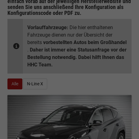
einfach vorab auf der jeweiligen
Herstellerwebsite
und
senden Sie uns anschließend Ihre Konfiguration
als
Konfigurationscode oder PDF
zu.
Vorlauffahrzeuge:
Die hier enthaltenen
Fahrzeuge dienen nur der Übersicht der
bereits
vorbestellten Autos beim Großhandel
.
Daher ist immer eine Statusanfrage vor der
Bestellung notwendig. Dabei hilft Ihnen das
HHC Team.
Alle
N-Line X