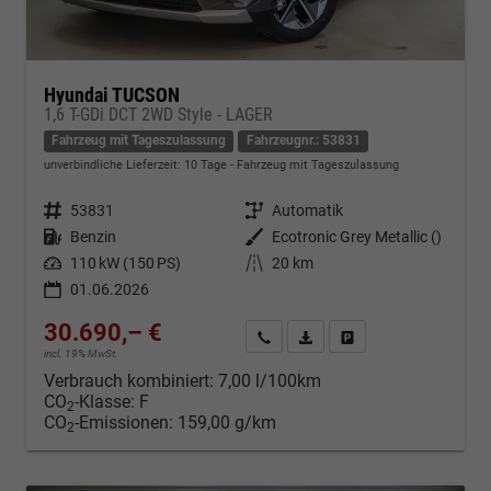
Hyundai TUCSON
1,6 T-GDi DCT 2WD Style - LAGER
Fahrzeug mit Tageszulassung
Fahrzeugnr.: 53831
unverbindliche Lieferzeit:
10 Tage
Fahrzeug mit Tageszulassung
Fahrzeugnr.
53831
Getriebe
Automatik
Kraftstoff
Benzin
Außenfarbe
Ecotronic Grey Metallic ()
Leistung
110 kW (150 PS)
Kilometerstand
20 km
01.06.2026
30.690,– €
Kontakt & Angebot anfordern
PDF-Datei, Fahrzeugexposé d
Fahrzeug merken/Expo
incl. 19% MwSt.
Verbrauch kombiniert:
7,00 l/100km
CO
-Klasse:
F
2
CO
-Emissionen:
159,00 g/km
2