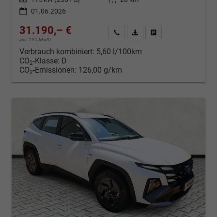
01.06.2026
31.190,– €
Kontakt & Angebot anfordern
PDF-Datei, Fahrzeugexposé d
Fahrzeug merken/Expo
incl. 19% MwSt.
Verbrauch kombiniert:
5,60 l/100km
CO
-Klasse:
D
2
CO
-Emissionen:
126,00 g/km
2